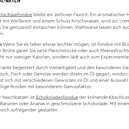
UE-ARTEN
sche Käsefondue
bleibt ein zeitloser Favorit. Ein aromatischer
 mit Weißwein und einem Schuss Kirschwasser, wird zur crem
das Sie genussvoll eintauchen können. Wahlweise lassen sich
n.
:
Wenn Sie es lieber etwas leichter mögen, ist Fondue mit Brüh
n Brühe garen Sie zarte Fleischstücke oder auch Meeresfrüch
icht nur weniger Kalorien, sondern lädt auch zum Experimentie
riante begeistert durch Vielseitigkeit und den besonderen G
leisch, Fisch oder Gemüse werden direkt im Öl gegart, wodurc
sst sich mit verschiedenen Gewürzen im Öl und einer Auswahl 
esellige Runden mit besonderem Genussfaktor.
r Naschkatzen ist
Schokoladenfondue
der krönende Abschluss.
 Bananen oder Ananas in geschmolzene Schokolade. Mit einem
noch aufregender gestalten.