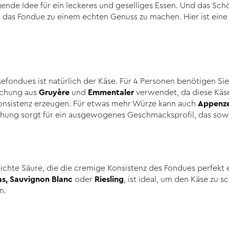
ende Idee für ein leckeres und geselliges Essen. Und das Sch
m das Fondue zu einem echten Genuss zu machen. Hier ist eine
sefondues ist natürlich der Käse. Für 4 Personen benötigen S
schung aus
Gruyère
und
Emmentaler
verwendet, da diese Käs
onsistenz erzeugen. Für etwas mehr Würze kann auch
Appenze
ung sorgt für ein ausgewogenes Geschmacksprofil, das sowohl
eichte Säure, die die cremige Konsistenz des Fondues perfekt 
as, Sauvignon Blanc
oder
Riesling
, ist ideal, um den Käse zu 
n.