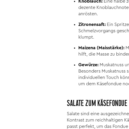
Knoblauch:
Eine halbe 
dezente Knoblauchnote z
anrösten.
Zitronensaft:
Ein Spritze
Schmelzvorgangs geschme
klumpt.
Maizena (Maisstärke):
Ma
hilft, die Masse zu bind
Gewürze:
Muskatnuss un
Besonders Muskatnuss s
individuellen Touch kön
um dem Käsefondue noc
SALATE ZUM KÄSEFONDUE
Salate sind eine ausgezeichn
Kontrast zum reichhaltigen Kä
passt perfekt, um das Fondue