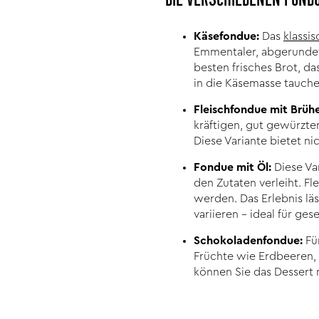
DIE VERSCHIEDENEN FOND
Käsefondue:
Das
klassi
Emmentaler, abgerundet
besten frisches Brot, 
in die Käsemasse tauche
Fleischfondue mit Brühe
kräftigen, gut gewürzte
Diese Variante bietet n
Fondue mit Öl:
Diese Va
den Zutaten verleiht. F
werden. Das Erlebnis lä
variieren – ideal für g
Schokoladenfondue:
Fü
Früchte wie Erdbeeren,
können Sie das Dessert 