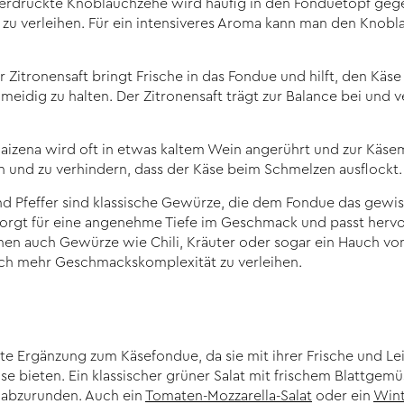
zerdrückte Knoblauchzehe wird häufig in den Fonduetopf ge
u verleihen. Für ein intensiveres Aroma kann man den Knobla
r Zitronensaft bringt Frische in das Fondue und hilft, den Kä
idig zu halten. Der Zitronensaft trägt zur Balance bei und v
izena wird oft in etwas kaltem Wein angerührt und zur Käse
en und zu verhindern, dass der Käse beim Schmelzen ausflockt.
d Pfeffer sind klassische Gewürze, die dem Fondue das gewis
orgt für eine angenehme Tiefe im Geschmack und passt hervo
nen auch Gewürze wie Chili, Kräuter oder sogar ein Hauch von
h mehr Geschmackskomplexität zu verleihen.
ete Ergänzung zum Käsefondue, da sie mit ihrer Frische und L
se bieten. Ein klassischer grüner Salat mit frischem Blattgemü
 abzurunden. Auch ein
Tomaten-Mozzarella-Salat
oder ein
Wint