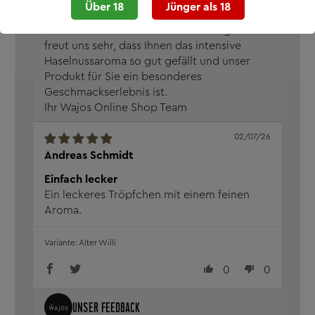
Über 18
Jünger als 18
Vielen Dank für Ihre tolle Bewertung! Es
freut uns sehr, dass Ihnen das intensive
Haselnussaroma so gut gefällt und unser
Produkt für Sie ein besonderes
Geschmackserlebnis ist.
Ihr Wajos Online Shop Team
02/07/26
Andreas Schmidt
Einfach lecker
Ein leckeres Tröpfchen mit einem feinen
Aroma.
Alter Willi
0
0