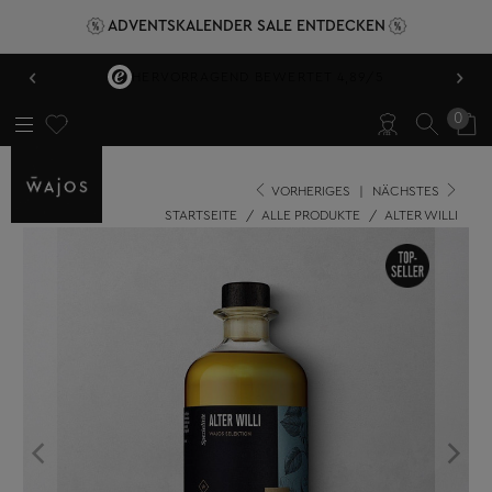
ADVENTSKALENDER SALE ENTDECKEN
‹
›
HERVORRAGEND BEWERTET 4,89/5
0
VORHERIGES
|
NÄCHSTES
STARTSEITE
/
ALLE PRODUKTE
/
ALTER WILLI