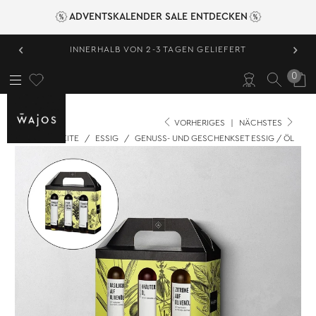
ADVENTSKALENDER SALE ENTDECKEN
‹
›
INNERHALB VON 2-3 TAGEN GELIEFERT
0
VORHERIGES
|
NÄCHSTES
STARTSEITE
/
ESSIG
/
GENUSS- UND GESCHENKSET ESSIG / ÖL