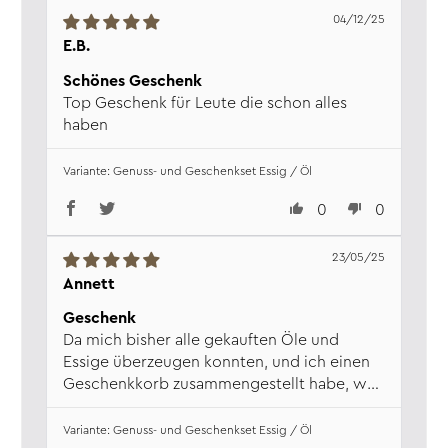
Aufbewahrung:
Trocken, wärme- und
04/12/25
lichtgeschützt lagern.
E.B.
Verantw. Lebensmittel­
Wajos GmbH, Zur Höhe 1, D-56812
unternehmen:
Dohr, www.wajos.de
Schönes Geschenk
Top Geschenk für Leute die schon alles
haben
Genuss- und Geschenkset Essig / Öl
0
0
23/05/25
Annett
Geschenk
Da mich bisher alle gekauften Öle und
Essige überzeugen konnten, und ich einen
Geschenkkorb zusammengestellt habe, war
diese Auswahl optimal !
Genuss- und Geschenkset Essig / Öl