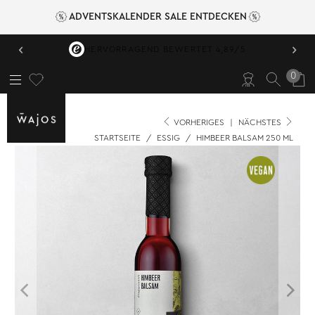
ADVENTSKALENDER SALE ENTDECKEN
‹
›
HERVORRAGEND BEWERTET 4,89/5
0
VORHERIGES
|
NÄCHSTES
STARTSEITE
/
ESSIG
/
HIMBEER BALSAM 250 ML