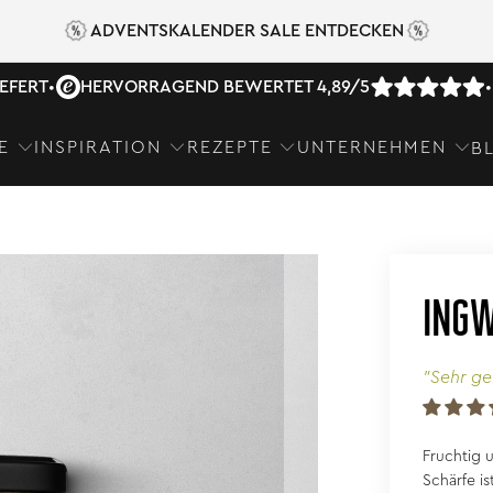
ADVENTSKALENDER SALE ENTDECKEN
IEFERT
•
HERVORRAGEND BEWERTET 4,89/5
•
E
INSPIRATION
REZEPTE
UNTERNEHMEN
B
INGW
"Sehr ge
Fruchtig 
Schärfe i