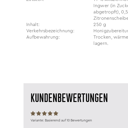
Ingwer (in Zuck
abgetropft), 0,
Zitronenscheibe
Inhalt:
250 g
Verkehrs­bezeichnung:
Honigzubereitu
Aufbewahrung:
Trocken, wärme-
lagern.
KUNDENBEWERTUNGEN
Basierend auf 10 Bewertungen