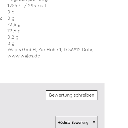
1255 kJ / 295 kcal
0 g
:
0 g
73,6 g
73,6 g
0,2 g
0 g
Wajos GmbH, Zur Höhe 1, D-56812 Dohr,
www.wajos.de
Bewertung schreiben
Sort by