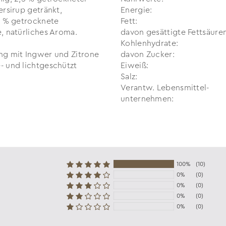
ersirup getränkt,
Energie:
5 % getrocknete
Fett:
, natürliches Aroma.
davon gesättigte Fettsäuren
Kohlenhydrate:
ng mit Ingwer und Zitrone
davon Zucker:
 und lichtgeschützt
Eiweiß:
Salz:
Verantw. Lebensmittel­
unternehmen:
100%
(10)
0%
(0)
0%
(0)
0%
(0)
0%
(0)