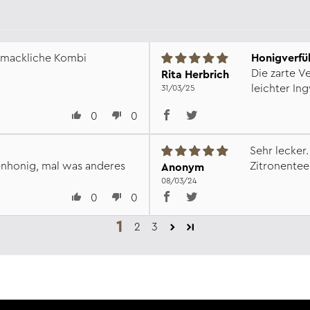
hmackliche Kombi
Die zarte V
Rita Herbrich
leichter In
31/03/25
0
0
Sehr lecker
zienhonig, mal was anderes
Zitronentee
Anonym
08/03/24
0
0
1
2
3