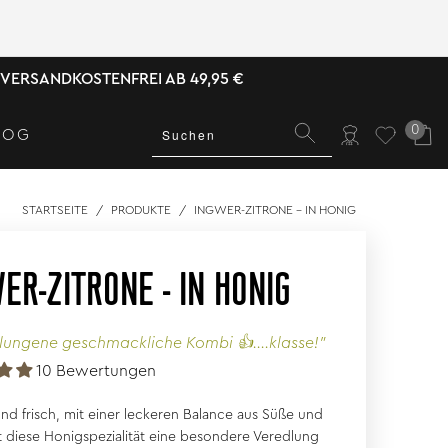
VERSANDKOSTENFREI AB 49,95 €
0
LOG
STARTSEITE
/
PRODUKTE
/
INGWER-ZITRONE - IN HONIG
ER-ZITRONE - IN HONIG
lungene geschmackliche Kombi 👍....klasse!"
10 Bewertungen
und frisch, mit einer leckeren Balance aus Süße und
st diese Honigspezialität eine besondere Veredlung