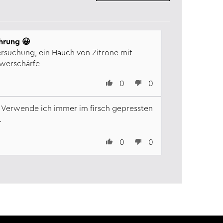
Honigverführung 😀
ersuchung, ein Hauch von Zitrone mit
gwerschärfe
0
0
. Verwende ich immer im firsch gepressten
.
0
0