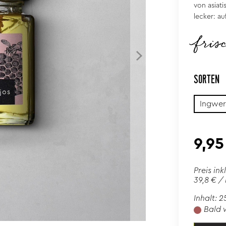
von asiat
lecker: au
fris
SORTEN
Ingwer
9,95
Preis ink
39,8 € /
Inhalt: 2
Bald 