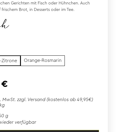
ischen Gerichten mit Fisch oder Hühnchen. Auch
f frischem Brot, in Desserts oder im Tee.
ch
Orange-Rosmarin
-Zitrone
 €
l. MwSt. zzgl.
Versand
(kostenlos ab 49,95€)
 kg
50 g
wieder verfügbar