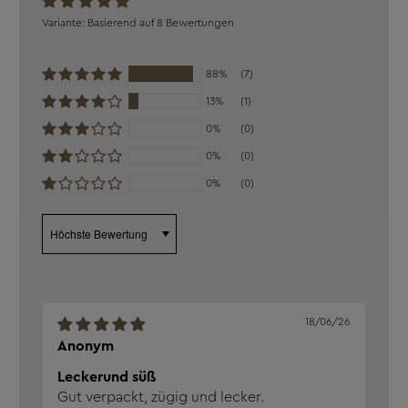
Verkehrs­bezeichnung:
Wein
Basierend auf 8 Bewertungen
Säuregehalt:
9,3 g/l
Alkohol:
7,5 % vol
Aufbewahrung:
Trocken, wärme- und
88%
(7)
lichtgeschützt lagern.
13%
(1)
Verantw. Lebensmittel­
Weingut Walter J. Oster,
0%
(0)
unternehmen:
Moselweinstrasse 14, 56814
Ediger-Eller
0%
(0)
0%
(0)
Sort by
18/06/26
Anonym
Leckerund süß
Gut verpackt, zügig und lecker.