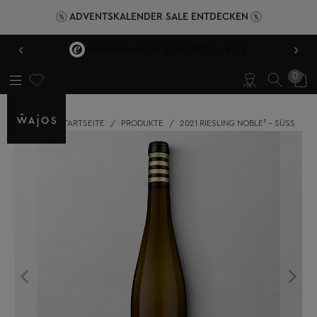
ADVENTSKALENDER SALE ENTDECKEN
‹
›
HERVORRAGEND BEWERTET 4,89/5
0
STARTSEITE
/
PRODUKTE
/
2021 RIESLING NOBLE³ - SÜSS