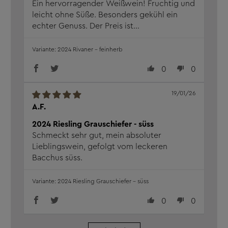
Ein hervorragender Weißwein! Fruchtig und
leicht ohne Süße. Besonders gekühl ein
echter Genuss. Der Preis ist
gerechtfertigt,für diesen Wein lohnt es sich
bisschen mehr auszugeben!;mein absoluter
2024 Rivaner – feinherb
Favorit und sehr zu empfehlen.
0
0
19/01/26
A.F.
2024 Riesling Grauschiefer - süss
Schmeckt sehr gut, mein absoluter
Lieblingswein, gefolgt vom leckeren
Bacchus süss.
2024 Riesling Grauschiefer - süss
0
0