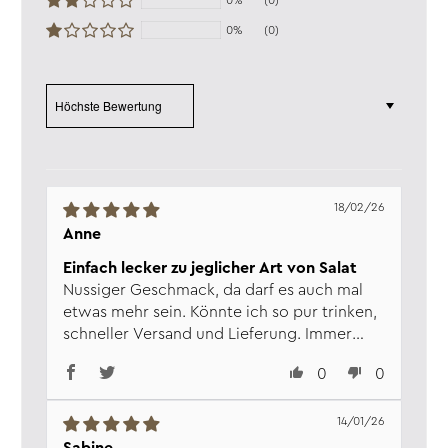
0%
(0)
Fett:
92 g
0%
(0)
davon gesättigte
Fettsäuren:
9 g
Kohlenhydrate:
0 g
Sort by
davon Zucker:
0 g
Eiweiß:
0 g
Salz:
0 g
Verantw. Lebensmittel­
Wajos GmbH, Zur Höhe 1, D-56812
unternehmen:
Dohr, www.wajos.de
18/02/26
Anne
Einfach lecker zu jeglicher Art von Salat
Nussiger Geschmack, da darf es auch mal
etwas mehr sein. Könnte ich so pur trinken,
schneller Versand und Lieferung. Immer
gerne wieder. Dankeschön!
0
0
14/01/26