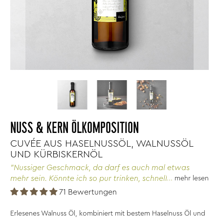
NUSS & KERN ÖLKOMPOSITION
CUVÉE AUS HASELNUSSÖL, WALNUSSÖL
UND KÜRBISKERNÖL
"Nussiger Geschmack, da darf es auch mal etwas
mehr sein. Könnte ich so pur trinken, schneller Versand
mehr lesen
und Lieferung. Immer gerne wieder. Dankeschön!"
71 Bewertungen
Erlesenes Walnuss Öl, kombiniert mit bestem Haselnuss Öl und