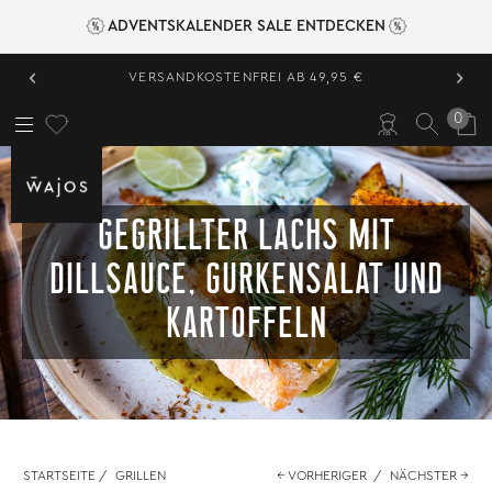
ADVENTSKALENDER SALE ENTDECKEN
‹
›
VERSANDKOSTENFREI AB 49,95 €
0
GEGRILLTER LACHS MIT
DILLSAUCE, GURKENSALAT UND
KARTOFFELN
STARTSEITE
/
GRILLEN
← VORHERIGER
/
NÄCHSTER →