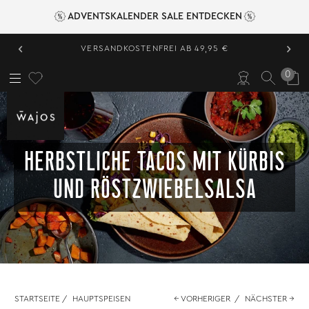
ADVENTSKALENDER SALE ENTDECKEN
‹
›
VERSANDKOSTENFREI AB 49,95 €
0
HERBSTLICHE TACOS MIT KÜRBIS
UND RÖSTZWIEBELSALSA
STARTSEITE
/
HAUPTSPEISEN
← VORHERIGER
/
NÄCHSTER →