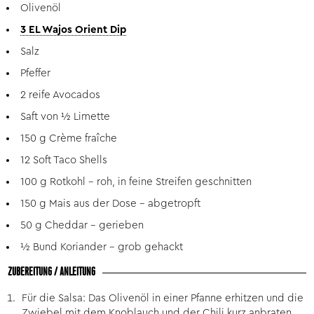
Olivenöl
3 EL Wajos Orient Dip
Salz
Pfeffer
2 reife Avocados
Saft von ½ Limette
150 g Crème fraîche
12 Soft Taco Shells
100 g Rotkohl – roh, in feine Streifen geschnitten
150 g Mais aus der Dose – abgetropft
50 g Cheddar – gerieben
½ Bund Koriander – grob gehackt
ZUBEREITUNG / ANLEITUNG
Für die Salsa: Das Olivenöl in einer Pfanne erhitzen und die
Zwiebel mit dem Knoblauch und der Chili kurz anbraten.