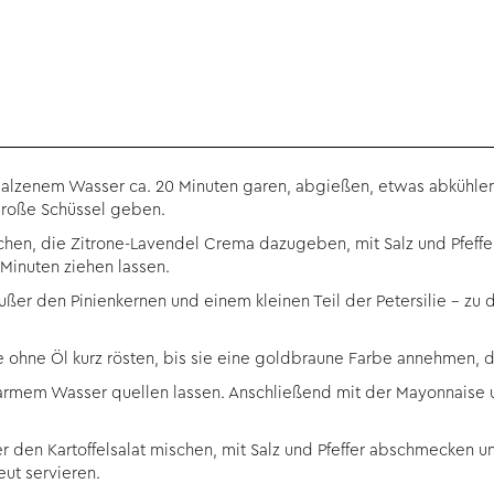
salzenem Wasser ca. 20 Minuten garen, abgießen, etwas abkühlen 
große Schüssel geben.
en, die Zitrone-Lavendel Crema dazugeben, mit Salz und Pfeffer
 Minuten ziehen lassen.
ußer den Pinienkernen und einem kleinen Teil der Petersilie – zu
ne ohne Öl kurz rösten, bis sie eine goldbraune Farbe annehmen, d
auwarmem Wasser quellen lassen. Anschließend mit der Mayonnaise
ter den Kartoffelsalat mischen, mit Salz und Pfeffer abschmecken 
eut servieren.