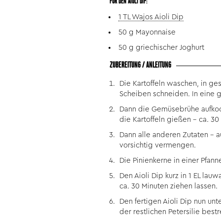
FÜR DEN AIOLI DIP:
1 TL Wajos Aioli Dip
50 g Mayonnaise
50 g griechischer Joghurt
ZUBEREITUNG / ANLEITUNG
Die Kartoffeln waschen, in ge
Scheiben schneiden. In eine 
Dann die Gemüsebrühe aufkoch
die Kartoffeln gießen – ca. 30
Dann alle anderen Zutaten – a
vorsichtig vermengen.
Die Pinienkerne in einer Pfan
Den Aioli Dip kurz in 1 EL l
ca. 30 Minuten ziehen lassen.
Den fertigen Aioli Dip nun un
der restlichen Petersilie bestr