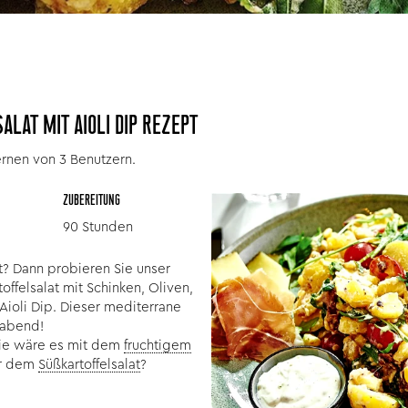
LAT MIT AIOLI DIP REZEPT
ernen von 3 Benutzern.
ZUBEREITUNG
90 Stunden
at? Dann probieren Sie unser
ffelsalat mit Schinken, Oliven,
ioli Dip. Dieser mediterrane
llabend!
Wie wäre es mit dem
fruchtigem
r dem
Süßkartoffelsalat
?