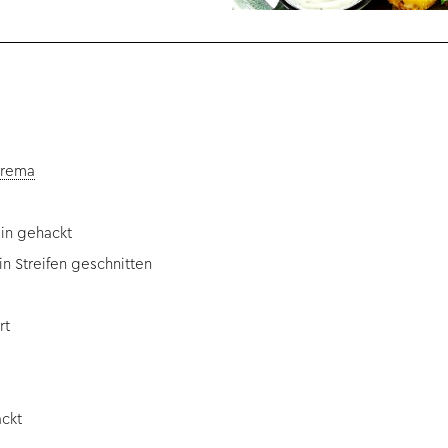
Crema
ein gehackt
n Streifen geschnitten
rt
ackt