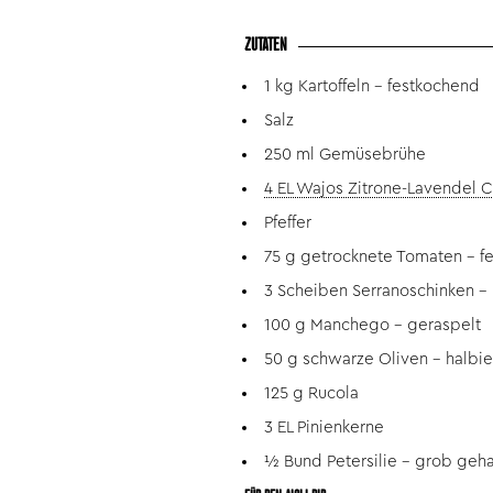
ZUTATEN
1 kg Kartoffeln – festkochend
Salz
250 ml Gemüsebrühe
4 EL Wajos Zitrone-Lavendel 
Pfeffer
75 g getrocknete Tomaten – f
3 Scheiben Serranoschinken – i
100 g Manchego – geraspelt
50 g schwarze Oliven – halbie
125 g Rucola
3 EL Pinienkerne
½ Bund Petersilie – grob geh