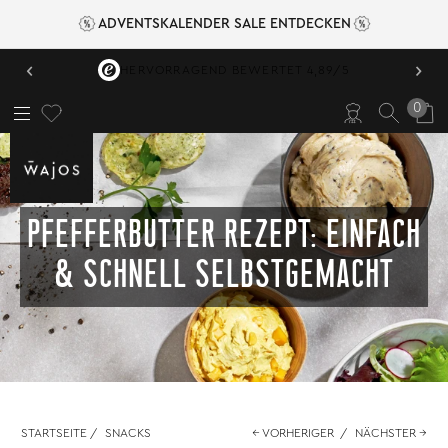
ADVENTSKALENDER SALE ENTDECKEN
‹
›
HERVORRAGEND BEWERTET 4,89/5
0
PFEFFERBUTTER REZEPT: EINFACH
& SCHNELL SELBSTGEMACHT
STARTSEITE
/
SNACKS
← VORHERIGER
/
NÄCHSTER →