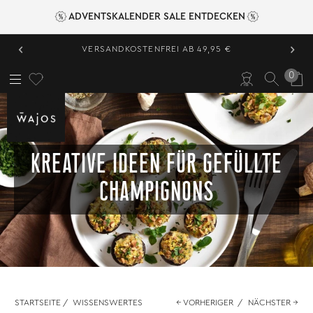
ADVENTSKALENDER SALE ENTDECKEN
‹
›
VERSANDKOSTENFREI AB 49,95 €
0
KREATIVE IDEEN FÜR GEFÜLLTE
CHAMPIGNONS
STARTSEITE
/
WISSENSWERTES
← VORHERIGER
/
NÄCHSTER →