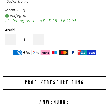
106,92 € / kg
Inhalt: 65 g
verfügbar
• Lieferung zwischen Di. 11.08 - Mi. 12.08
Anzahl
PRODUKTBESCHREIBUNG
Ob vegetarisches Curry wie ein perfektes Gemüse Curry,
ANWENDUNG
z. B. Kichererbsen Curry oder das bekannte Linsencurry,