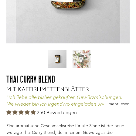
THAI CURRY BLEND
MIT KAFFIRLIMETTENBLÄTTER
"Ich liebe alle bisher gekauften Gewürzmischungen.
Nie wieder bin ich irgendwo eingeladen und weiß
mehr lesen
nicht was ich mitbringen kann. Fast alles ist einfach
250 Bewertungen
mit Creme Fraiche, Mayo oder Joghurt anmischbar.
Irgendwas davon hab ich immer zuhause."
Eine aromatische Geschmacksreise für alle Sinne ist der neue
würzige Thai Curry Blend, der in einem Gewürzglas die