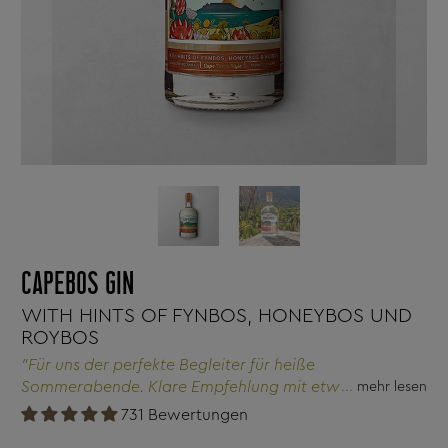
CAPEBOS GIN
WITH HINTS OF FYNBOS, HONEYBOS UND
ROYBOS
"Für uns der perfekte Begleiter für heiße
Sommerabende. Klare Empfehlung mit etwas frischem
mehr lesen
Basilikum und einer Scheibe Zitrone!"
731 Bewertungen