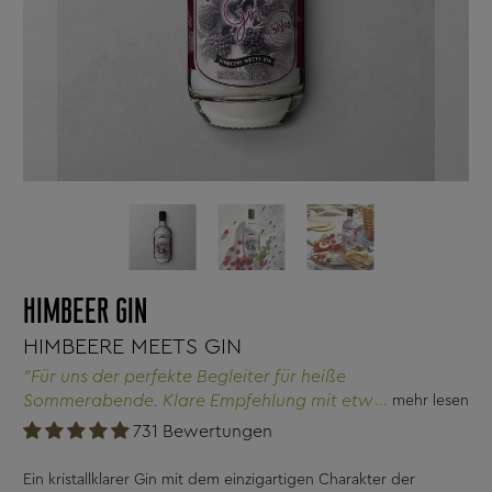
HIMBEER GIN
HIMBEERE MEETS GIN
"Für uns der perfekte Begleiter für heiße
Sommerabende. Klare Empfehlung mit etwas frischem
mehr lesen
Basilikum und einer Scheibe Zitrone!"
731 Bewertungen
Ein kristallklarer Gin mit dem einzigartigen Charakter der