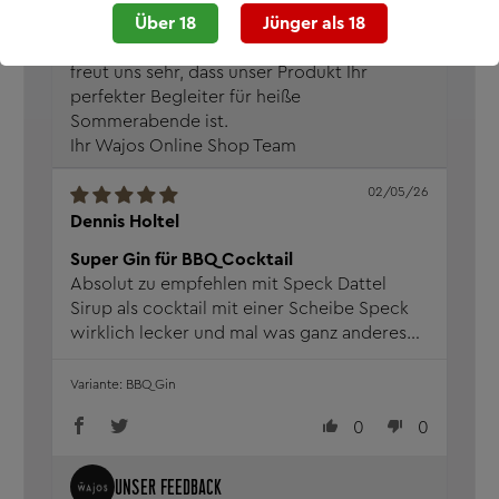
Über 18
Jünger als 18
Vielen Dank für Ihre tolle Bewertung! Es
freut uns sehr, dass unser Produkt Ihr
perfekter Begleiter für heiße
Sommerabende ist.
Ihr Wajos Online Shop Team
02/05/26
Dennis Holtel
Super Gin für BBQ Cocktail
Absolut zu empfehlen mit Speck Dattel
Sirup als cocktail mit einer Scheibe Speck
wirklich lecker und mal was ganz anderes
muss man einfach probiert haben
BBQ Gin
0
0