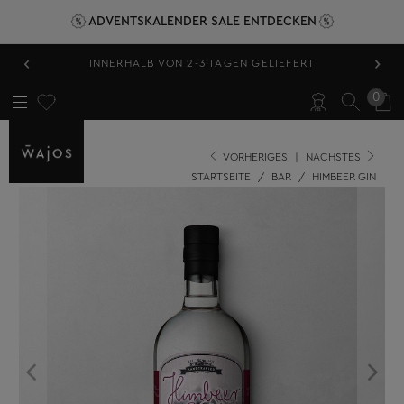
ADVENTSKALENDER SALE ENTDECKEN
‹
›
HERVORRAGEND BEWERTET 4,89/5
0
VORHERIGES
|
NÄCHSTES
STARTSEITE
/
BAR
/
HIMBEER GIN