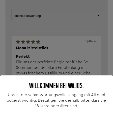
Sort by
13/07/26
Mona Mittelstädt
Perfekt
Für uns der perfekte Begleiter für heiße
Sommerabende. Klare Empfehlung mit
etwas frischem Basilikum und einer Scheibe
Zitrone!
mehr lesen
1
WILLKOMMEN BEI WAJOS.
Basil Smash Gin
Uns ist der verantwortungsvolle Umgang mit Alkohol
0
0
äußerst wichtig. Bestätigen Sie deshalb bitte, dass Sie
18 Jahre oder älter sind.