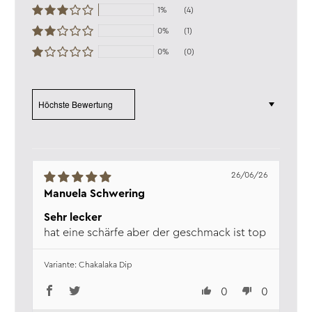
Nährwerte:
Angaben pro 100g
1%
(4)
Energie:
1505 kJ / 359 kcal
Fett:
8,8 g
0%
(1)
davon gesättigte
0%
(0)
Fettsäuren:
1,5 g
Kohlenhydrate:
53 g
davon Zucker:
44 g
Sort by
Eiweiß:
8,6 g
Salz:
5 g
Verantw. Lebensmittel­
Wajos GmbH, Zur Höhe 1, D-56812
unternehmen:
Dohr, www.wajos.de
26/06/26
Manuela Schwering
Sehr lecker
hat eine schärfe aber der geschmack ist top
Chakalaka Dip
0
0