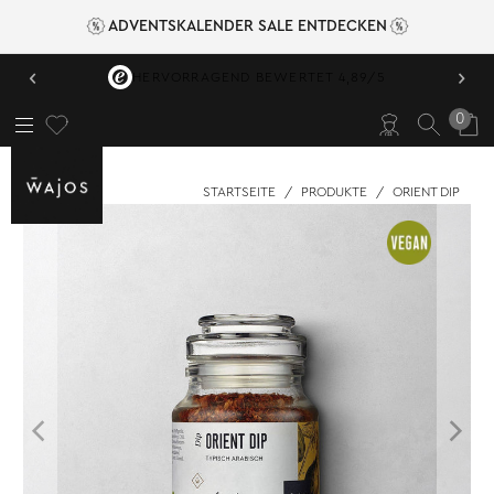
ADVENTSKALENDER SALE ENTDECKEN
‹
›
HERVORRAGEND BEWERTET 4,89/5
0
STARTSEITE
/
PRODUKTE
/
ORIENT DIP