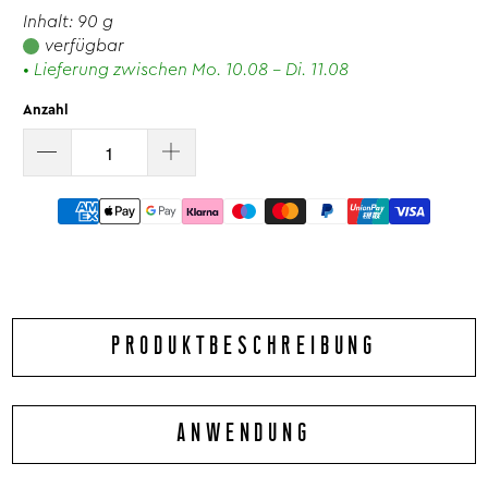
Inhalt: 90 g
verfügbar
• Lieferung zwischen Mo. 10.08 - Di. 11.08
Anzahl
PRODUKTBESCHREIBUNG
Sie wollen arabische Rezepte entdecken und arabische
ANWENDUNG
Gerichte genießen? Dann dürfen Sie sich diesen Dip nicht
entgehen lassen – denn mit dieser Würzmischung erhalten