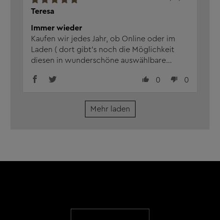
Teresa
Immer wieder
Kaufen wir jedes Jahr, ob Online oder im
Laden ( dort gibt’s noch die Möglichkeit
diesen in wunderschöne auswählbare
Flaschen füllen zu lassen ) schmeckt richtig
0
0
gut, vorallem jetzt zur Weihnachtszeit.
Mehr laden