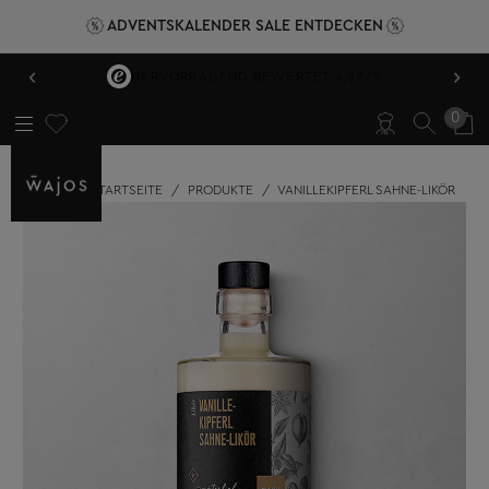
ADVENTSKALENDER SALE ENTDECKEN
‹
›
VERSANDKOSTENFREI AB 49,95 €
0
STARTSEITE
/
PRODUKTE
/
VANILLEKIPFERL SAHNE-LIKÖR