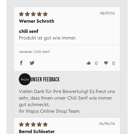
Zitronenaroma.
Inhalt:
140 ml
08/07/26
Verkehrs­bezeichnung:
Senf
Werner Schroth
Aufbewahrung:
Trocken, wärme- und
chili senf
lichtgeschützt lagern. Nach dem
Produkt ist gut wie immer.
Öffnen im Kühlschrank
aufbewahren.
Nährwerte:
Angaben pro 100ml
Chili Senf
Energie:
708 kJ / 169 kcal
0
0
Fett:
4,2 g
davon gesättigte
Fettsäuren:
<0,10 g
Kohlenhydrate:
25 g
davon Zucker:
23 g
Vielen Dank für Ihre Bewertung! Es freut uns
Eiweiß:
3,7 g
sehr, dass Ihnen unser Chili Senf wie immer
Salz:
2,7 g
gut schmeckt.
Verantw. Lebensmittel­
Wajos GmbH, Zur Höhe 1, D-56812
Ihr Wajos Online Shop Team
unternehmen:
Dohr, www.wajos.de
04/06/26
Bernd Schloeter