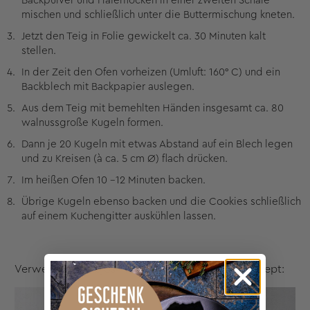
Backpulver und Haferflocken in einer zweiten Schale
mischen und schließlich unter die Buttermischung kneten.
Jetzt den Teig in Folie gewickelt ca. 30 Minuten kalt
stellen.
In der Zeit den Ofen vorheizen (Umluft: 160° C) und ein
Backblech mit Backpapier auslegen.
Aus dem Teig mit bemehlten Händen insgesamt ca. 80
walnussgroße Kugeln formen.
Dann je 20 Kugeln mit etwas Abstand auf ein Blech legen
und zu Kreisen (à ca. 5 cm Ø) flach drücken.
Im heißen Ofen 10 –12 Minuten backen.
Übrige Kugeln ebenso backen und die Cookies schließlich
auf einem Kuchengitter auskühlen lassen.
Verwendetes Wajos-Produkt bei diesem Keks-Rezept: