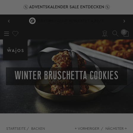
ADVENTSKALENDER SALE ENTDECKEN
‹
›
HERVORRAGEND BEWERTET 4,89/5
0
WINTER BRUSCHETTA COOKIES
STARTSEITE
/
BACKEN
← VORHERIGER
/
NÄCHSTER →