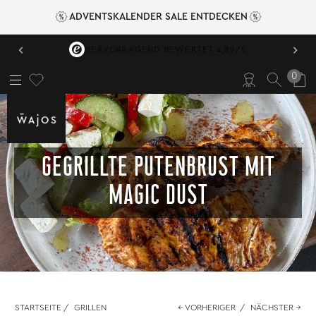
ADVENTSKALENDER SALE ENTDECKEN
‹
›
VERSANDKOSTENFREI AB 49,95 €
0
GEGRILLTE PUTENBRUST MIT
MAGIC DUST
STARTSEITE
/
GRILLEN
← VORHERIGER
/
NÄCHSTER →