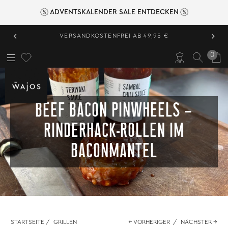
ADVENTSKALENDER SALE ENTDECKEN
‹
›
VERSANDKOSTENFREI AB 49,95 €
0
BEEF BACON PINWHEELS –
RINDERHACK-ROLLEN IM
BACONMANTEL
STARTSEITE
/
GRILLEN
← VORHERIGER
/
NÄCHSTER →