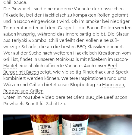
Chili Sauce
.
Die Pinwheels sind eine moderne Variante der klassischen
Frikadelle, bei der Hackfleisch zu kompakten Rollen geformt
und in Bacon eingewickelt wird. Ob im Smoker bei niedriger
Temperatur oder auf dem Gasgrill – die Bacon-Rollen werden
außen knusprig, während das Innere saftig bleibt. Die Glasur
aus Teriyaki & Sambal Chili verleiht den Rollen eine süß-
würzige Schärfe, die an die besten BBQ-Klassiker erinnert.
Wer auf der Suche nach weiteren Hackfleisch-Kreationen vom
Grill ist, findet in unseren
Moink-Balls mit Käsekern im Bacon-
Mantel
eine ähnlich raffinierte Variante. Auch unser
Beef
Burger mit Bacon
zeigt, wie vielseitig Rinderhack und Speck
kombiniert werden können. Weitere Inspirationen rund ums
Würzen und Grillen bietet unser Blogbeitrag zu
Marinieren,
Rubben und Grillen
.
Unten im YouTube Video bereitet
Ole's BBQ
die Beef Bacon
Pinwheels Schritt für Schritt zu.