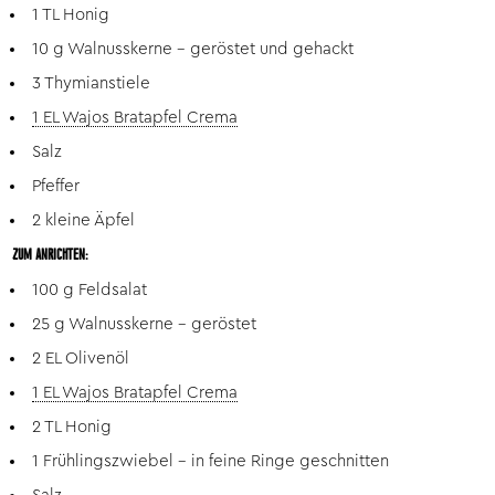
1 TL Honig
10 g Walnusskerne - geröstet und gehackt
3 Thymianstiele
1 EL Wajos Bratapfel Crema
Salz
Pfeffer
2 kleine Äpfel
ZUM ANRICHTEN:
100 g Feldsalat
25 g Walnusskerne - geröstet
2 EL Olivenöl
1 EL Wajos Bratapfel Crema
2 TL Honig
1 Frühlingszwiebel - in feine Ringe geschnitten