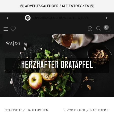
ADVENTSKALENDER SALE ENTDECKEN
‹
›
HERVORRAGEND BEWERTET 4,89/5
0
HERZHAFTER BRATAPFEL
STARTSEITE
/
HAUPTSPEISEN
← VORHERIGER
/
NÄCHSTER →