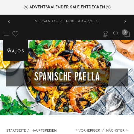
ADVENTSKALENDER SALE ENTDECKEN
‹
›
VERSANDKOSTENFREI AB 49,95 €
0
SPANISCHE PAELLA
STARTSEITE
/
HAUPTSPEISEN
← VORHERIGER
/
NÄCHSTER →