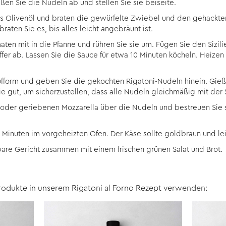
en Sie die Nudeln ab und stellen Sie sie beiseite.
das Olivenöl und braten die gewürfelte Zwiebel und den gehackte
raten Sie es, bis alles leicht angebräunt ist.
ten mit in die Pfanne und rühren Sie sie um. Fügen Sie den Sizi
effer ab. Lassen Sie die Sauce für etwa 10 Minuten köcheln. Heizen
fform und geben Sie die gekochten Rigatoni-Nudeln hinein. Gie
e gut, um sicherzustellen, dass alle Nudeln gleichmäßig mit der
n oder geriebenen Mozzarella über die Nudeln und bestreuen Sie
5 Minuten im vorgeheizten Ofen. Der Käse sollte goldbraun und lei
re Gericht zusammen mit einem frischen grünen Salat und Brot.
rodukte in unserem Rigatoni al Forno Rezept verwenden: