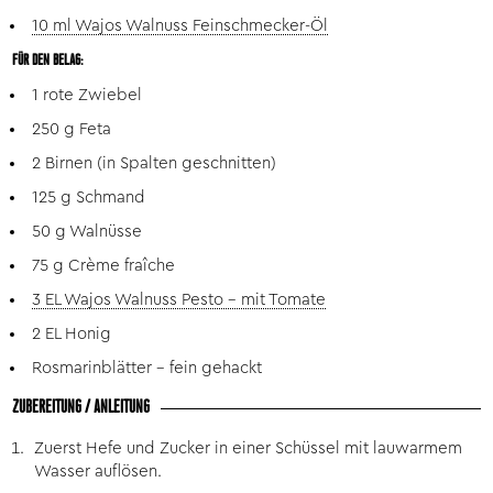
10 ml Wajos Walnuss Feinschmecker-Öl
FÜR DEN BELAG:
1 rote Zwiebel
250 g Feta
2 Birnen (in Spalten geschnitten)
125 g Schmand
50 g Walnüsse
75 g Crème fraîche
3 EL Wajos Walnuss Pesto – mit Tomate
2 EL Honig
Rosmarinblätter - fein gehackt
ZUBEREITUNG / ANLEITUNG
Zuerst Hefe und Zucker in einer Schüssel mit lauwarmem
Wasser auflösen.