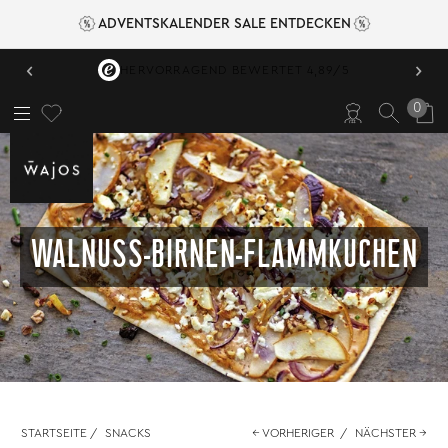
ADVENTSKALENDER SALE ENTDECKEN
‹
›
HERVORRAGEND BEWERTET 4,89/5
0
WALNUSS-BIRNEN-FLAMMKUCHEN
STARTSEITE
/
SNACKS
← VORHERIGER
/
NÄCHSTER →