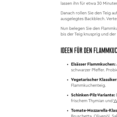
lassen ihn für etwa 30 Minut
Danach rollen Sie den Teig a
ausgelegtes Backblech. Verte
Nun belegen Sie den Flammku
bis der Teig knusprig und der
IDEEN FÜR DEN FLAMMKU
Elsässer Flammkuchen:
schwarzer Pfeffer. Probi
Vegetarischer Klassiker
Flammkuchenteig.
Schinken-Pilz-Variante:
frischem Thymian und
W
Tomate-Mozzarella-Klas
Bruschetta
, Olivenöl, Sa