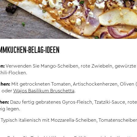
MMKUCHEN-BELAG-IDEEN
n:
Verwenden Sie Mango-Scheiben, rote Zwiebeln, gewürzte 
hili-Flocken.
hen:
Mit getrockneten Tomaten, Artischockenherzen, Oliven (
m oder
Wajos Basilikum Bruschetta
.
hen:
Dazu fertig gebratenes Gyros-Fleisch, Tzatziki-Sauce, ro
ig legen.
Typisch italienisch mit Mozzarella-Scheiben, Tomatenscheiben