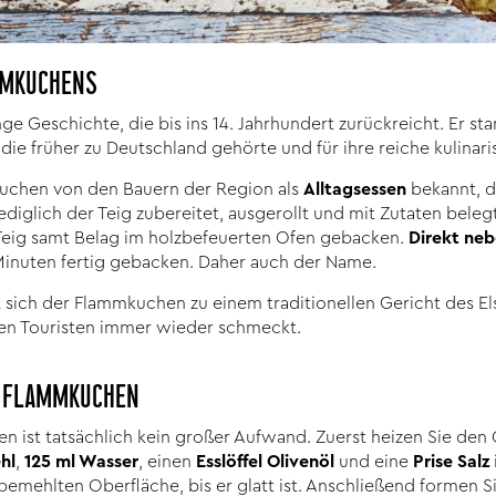
MMKUCHENS
e Geschichte, die bis ins 14. Jahrhundert zurückreicht. Er st
die früher zu Deutschland gehörte und für ihre reiche kulinaris
uchen von den Bauern der Region als
Alltagsessen
bekannt, d
ediglich der Teig zubereitet, ausgerollt und mit Zutaten bele
 Teig samt Belag im holzbefeuerten Ofen gebacken.
Direkt neb
Minuten fertig gebacken. Daher auch der Name.
 sich der Flammkuchen zu einem traditionellen Gericht des El
den Touristen immer wieder schmeckt.
R FLAMMKUCHEN
 ist tatsächlich kein großer Aufwand. Zuerst heizen Sie den O
hl
,
125 ml Wasser
, einen
Esslöffel Olivenöl
und eine
Prise Salz
 bemehlten Oberfläche, bis er glatt ist. Anschließend formen S