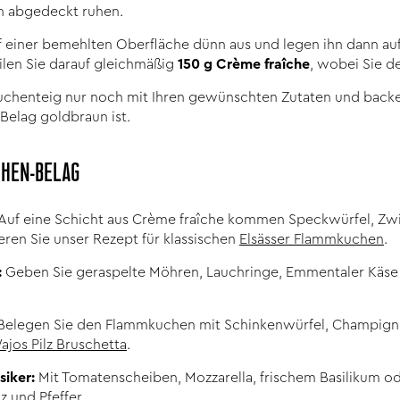
en abgedeckt ruhen.
uf einer bemehlten Oberfläche dünn aus und legen ihn dann au
ilen Sie darauf gleichmäßig
150 g Crème fraîche
, wobei Sie de
chenteig nur noch mit Ihren gewünschten Zutaten und backen
 Belag goldbraun ist.
CHEN-BELAG
Auf eine Schicht aus Crème fraîche kommen Speckwürfel, Zwi
eren Sie unser Rezept für klassischen
Elsässer Flammkuchen
.
:
Geben Sie geraspelte Möhren, Lauchringe, Emmentaler Käse u
Belegen Sie den Flammkuchen mit Schinkenwürfel, Champign
ajos Pilz Bruschetta
.
siker:
Mit Tomatenscheiben, Mozzarella, frischem Basilikum o
lz und Pfeffer.