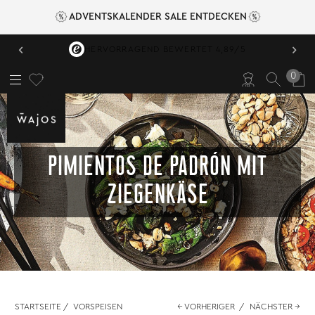
ADVENTSKALENDER SALE ENTDECKEN
‹
›
HERVORRAGEND BEWERTET 4,89/5
0
PIMIENTOS DE PADRÓN MIT
ZIEGENKÄSE
STARTSEITE
/
VORSPEISEN
← VORHERIGER
/
NÄCHSTER →