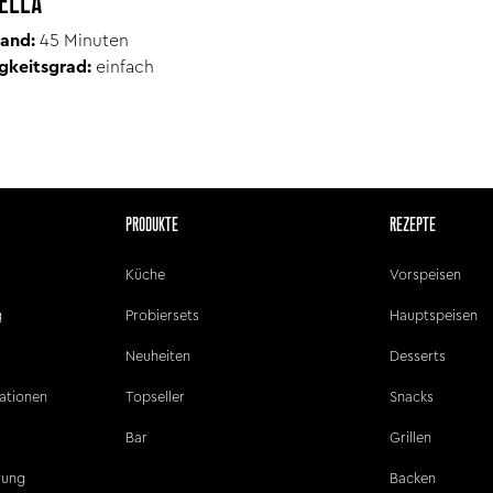
ELLA
and:
45 Minuten
gkeitsgrad:
einfach
PRODUKTE
REZEPTE
Küche
Vorspeisen
g
Probiersets
Hauptspeisen
Neuheiten
Desserts
ationen
Topseller
Snacks
Bar
Grillen
ärung
Backen