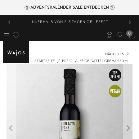
ADVENTSKALENDER SALE ENTDECKEN
‹
›
INNERHALB VON 2-3 TAGEN GELIEFERT
0
NÄCHSTES
STARTSEITE
/
ESSIG
/
FEIGE-DATTEL CREMA 250 ML