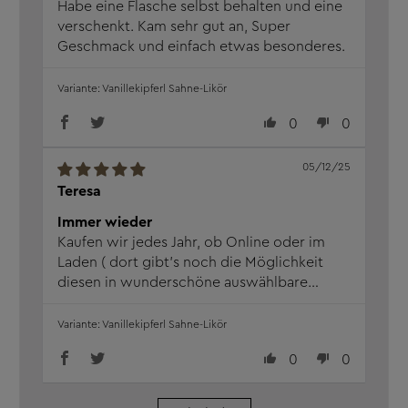
Habe eine Flasche selbst behalten und eine
verschenkt. Kam sehr gut an, Super
Geschmack und einfach etwas besonderes.
Vanillekipferl Sahne-Likör
0
0
05/12/25
Teresa
Immer wieder
Kaufen wir jedes Jahr, ob Online oder im
Laden ( dort gibt’s noch die Möglichkeit
diesen in wunderschöne auswählbare
Flaschen füllen zu lassen ) schmeckt richtig
gut, vorallem jetzt zur Weihnachtszeit.
Vanillekipferl Sahne-Likör
0
0