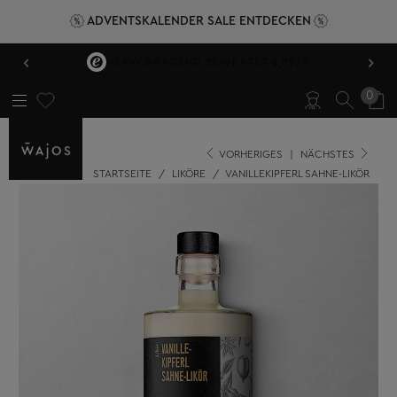
ADVENTSKALENDER SALE ENTDECKEN
‹
›
HERVORRAGEND BEWERTET 4,89/5
0
VORHERIGES
|
NÄCHSTES
STARTSEITE
/
LIKÖRE
/
VANILLEKIPFERL SAHNE-LIKÖR