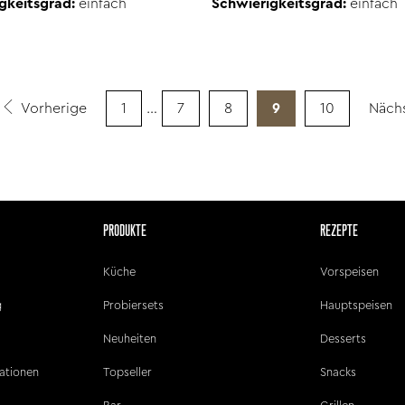
gkeitsgrad:
einfach
Schwierigkeitsgrad:
einfach
Vorherige
1
…
7
8
9
10
Näch
PRODUKTE
REZEPTE
Küche
Vorspeisen
g
Probiersets
Hauptspeisen
Neuheiten
Desserts
ationen
Topseller
Snacks