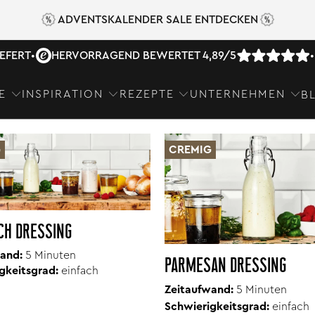
ADVENTSKALENDER SALE ENTDECKEN
IEFERT
•
HERVORRAGEND BEWERTET 4,89/5
•
E
INSPIRATION
REZEPTE
UNTERNEHMEN
B
DRESSINGS
G
CREMIG
CH DRESSING
and:
5 Minuten
PARMESAN DRESSING
gkeitsgrad:
einfach
Zeitaufwand:
5 Minuten
Schwierigkeitsgrad:
einfach