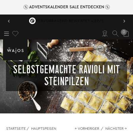
ADVENTSKALENDER SALE ENTDECKEN
‹
›
VERSANDKOSTENFREI AB 49,95 €
0
SELBSTGEMACHTE RAVIOLI MIT
STEINPILZEN
STARTSEITE
/
HAUPTSPEISEN
← VORHERIGER
/
NÄCHSTER →