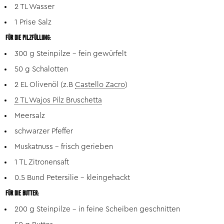
2 TL Wasser
1 Prise Salz
FÜR DIE PILZFÜLLUNG:
300 g Steinpilze – fein gewürfelt
50 g Schalotten
2 EL Olivenöl (z.B
Castello Zacro
)
2 TL Wajos Pilz Bruschetta
Meersalz
schwarzer Pfeffer
Muskatnuss – frisch gerieben
1 TL Zitronensaft
0.5 Bund Petersilie – kleingehackt
FÜR DIE BUTTER:
200 g Steinpilze – in feine Scheiben geschnitten