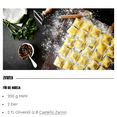
ZUTATEN
FÜR DIE NUDELN:
200 g Mehl
2 Eier
2 TL Olivenöl (z.B
Castello Zacro
)