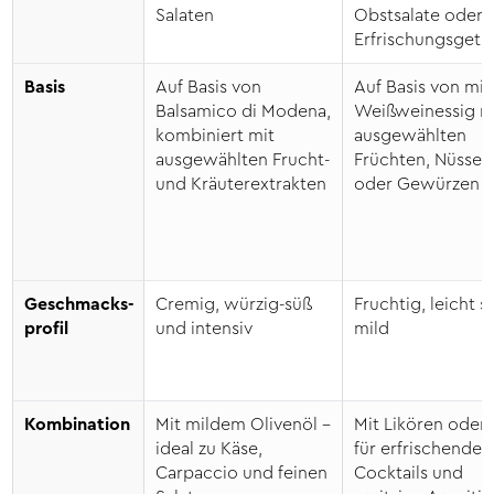
Salaten
Obstsalate oder a
Fettsäuren:
<0,0 g
Erfrischungsgetr
Kohlenhydrate:
68 g
davon Zucker:
58 g
Basis
Auf Basis von
Auf Basis von mi
Eiweiß:
<0,50 g
Balsamico di Modena,
Weißweinessig m
Salz:
0,02 g
kombiniert mit
ausgewählten
Verantw. Lebensmittel­
Wajos GmbH, Zur Höhe 1, D-56812
ausgewählten Frucht-
Früchten, Nüssen
unternehmen:
Dohr, www.wajos.de
und Kräuterextrakten
oder Gewürzen
Geschmacks­
Cremig, würzig-süß
Fruchtig, leicht s
profil
und intensiv
mild
Kombination
Mit mildem Olivenöl –
Mit Likören oder 
ideal zu Käse,
für erfrischende
Carpaccio und feinen
Cocktails und