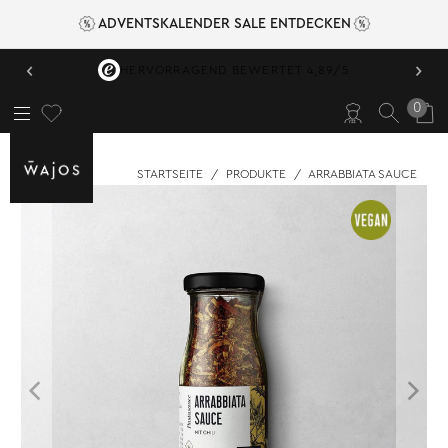
ADVENTSKALENDER SALE ENTDECKEN
‹
›
HERVORRAGEND BEWERTET 4,89/5
0
STARTSEITE
/
PRODUKTE
/
ARRABBIATA SAUCE