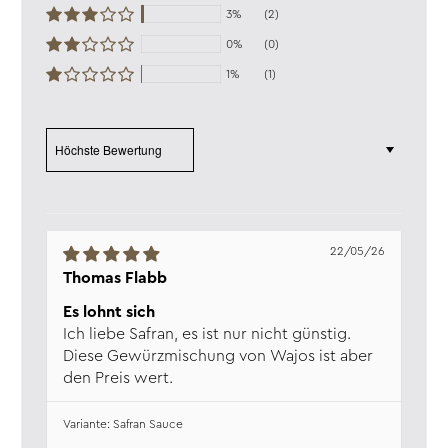
3%
(2)
davon Zucker:
36,5 g
Eiweiß:
11,7 g
0%
(0)
Salz:
10,2 g
1%
(1)
Verantw. Lebensmittel­
Wajos GmbH, Zur Höhe 1, D-56812
unternehmen:
Dohr, www.wajos.de
Sort by
22/05/26
Thomas Flabb
Es lohnt sich
Ich liebe Safran, es ist nur nicht günstig.
Diese Gewürzmischung von Wajos ist aber
den Preis wert.
Safran Sauce