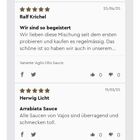
25/04/25
Ralf Krichel
Wir sind so begeistert
Wir lieben diese Mischung seit dem ersten
probieren und kaufen es regelmässig. Das
schöne ist so haben wir auch in unserem
Womit immer mal ein schnelles tolles
leckeres Essen gezaubert und bisher sind
Aglio Olio Sauce
alle Freunde und Verwandte auch darauf
0
0
abgesprungen. Schön ist auch das ich mit
dem Mischverhältnis oder eher der Menge
an Wasser und Öl und der Mischung
19/03/25
entscheiden kann wie scharf ich es haben...
Herwig Licht
Mehr lesen
Arrabiata Sauce
Alle Saucen von Vajos sind überragend und
schmecken toll.
0
0