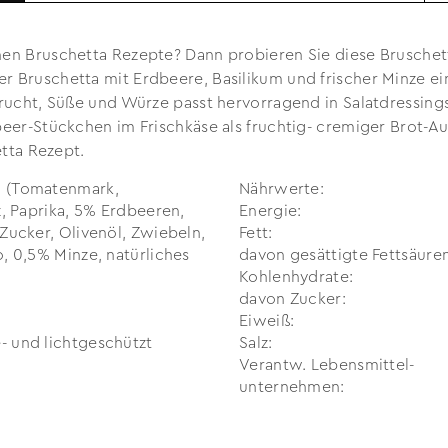
en Bruschetta Rezepte? Dann probieren Sie diese Bruschett
 Bruschetta mit Erdbeere, Basilikum und frischer Minze e
Frucht, Süße und Würze passt hervorragend in Salatdressing
eer-Stückchen im Frischkäse als fruchtig- cremiger Brot-Auf
etta Rezept.
 (Tomatenmark,
Nährwerte:
z, Paprika, 5% Erdbeeren,
Energie:
 Zucker, Olivenöl, Zwiebeln,
Fett:
o, 0,5% Minze, natürliches
davon gesättigte Fettsäuren
Kohlenhydrate:
davon Zucker:
Eiweiß:
 und lichtgeschützt
Salz:
Verantw. Lebensmittel­
unternehmen: