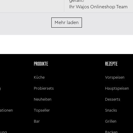
gefällt!
Ihr Wajos Onlineshop Team
Mehr laden
PRODUKTE
REZEPTE
Küche
Vorspeisen
g
Probiersets
Hauptspeisen
Neuheiten
Desserts
ationen
Topseller
Snacks
Bar
Grillen
ärung
Backen