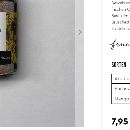
Beweis un
frischen 
Basilikum 
Bruschett
Salatdress
fru
SORTEN
Arrabb
Bärlau
Mango
7,95