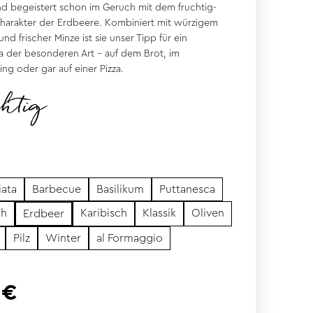
d begeistert schon im Geruch mit dem fruchtig-
Charakter der Erdbeere. Kombiniert mit würzigem
und frischer Minze ist sie unser Tipp für ein
a der besonderen Art - auf dem Brot, im
ing oder gar auf einer Pizza.
chtig
iata
Barbecue
Basilikum
Puttanesca
ch
Karibisch
Klassik
Oliven
Erdbeer
Pilz
Winter
al Formaggio
 €