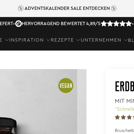
ADVENTSKALENDER SALE ENTDECKEN
IEFERT
•
HERVORRAGEND BEWERTET 4,89/5
•
E
INSPIRATION
REZEPTE
UNTERNEHMEN
B
ERDB
MIT MI
"Schnell
Bruschetta