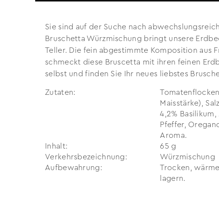
Sie sind auf der Suche nach abwechslungsreich
Bruschetta Würzmischung bringt unsere Erdbeer
Teller. Die fein abgestimmte Komposition aus 
schmeckt diese Bruscetta mit ihren feinen Erdb
selbst und finden Sie Ihr neues liebstes Brusch
Zutaten:
Tomatenflocken
Maisstärke), Sal
4,2% Basilikum,
Pfeffer, Oregan
Aroma.
Inhalt:
65 g
Verkehrs­bezeichnung:
Würzmischung
Aufbewahrung:
Trocken, wärme-
lagern.