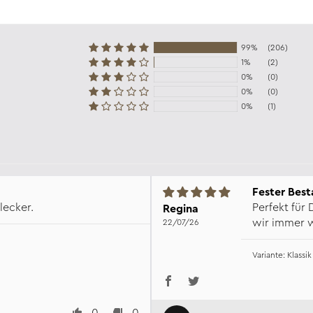
99%
(206)
1%
(2)
0%
(0)
0%
(0)
0%
(1)
Fester Best
lecker.
Perfekt für
Regina
wir immer w
22/07/26
Klassi
0
0