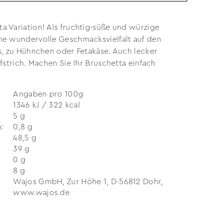
a Variation! Als fruchtig-süße und würzige
ine wundervolle Geschmacksvielfalt auf den
s, zu Hühnchen oder Fetakäse. Auch lecker
strich. Machen Sie Ihr Bruschetta einfach
Angaben pro 100g
1346 kJ / 322 kcal
5 g
:
0,8 g
48,5 g
39 g
0 g
8 g
Wajos GmbH, Zur Höhe 1, D-56812 Dohr,
www.wajos.de