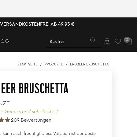
VERSANDKOSTENFREI AB 49,95 €
0
LOG
STARTSEITE
/
PRODUKTE
/
ERDBEER BRUSCHETTA
EER BRUSCHETTA
NZE
er Genuss und sehr lecker."
209 Bewertungen
 kann auch fruchtig! Diese Variation ist der beste