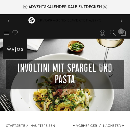
ADVENTSKALENDER SALE ENTDECKEN
‹
›
VERSANDKOSTENFREI AB 49,95 €
0
INVOLTINI MIT SPARGEL UND
PASTA
STARTSEITE
/
HAUPTSPEISEN
← VORHERIGER
/
NÄCHSTER →