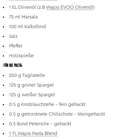
1 EL Olivenöl (z.B
Wajos EVOO Olivenöl
)
75 ml Marsala
100 ml Kalbsfond
Salz
Pfeffer
Holzspieße
FÜR DIE PASTA:
250 g Tagliatelle
125 g grüner Spargel
125 g weißer Spargel
0.5 g Knoblauchzehe - fein gehackt
0.5 g getrocknete Chilischote - kleingehackt
0.5 Bund Petersilie - gehackt
1 TL Wajos Pasta Blend