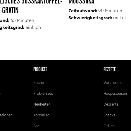
LISCHES SÜSSKARTOFFEL-G
MOUSSAKA
GRATIN
Zeitaufwand:
90 Minuten
Schwierigkeitsgrad:
mittel
and:
65
Minuten
gkeitsgrad:
einfach
PRODUKTE
REZEPTE
Küche
Vorspeisen
g
Probiersets
Hauptspeisen
Neuheiten
Desserts
ationen
Topseller
Snacks
Bar
Grillen