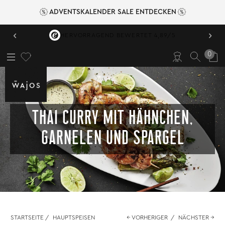
ADVENTSKALENDER SALE ENTDECKEN
‹
›
VERSANDKOSTENFREI AB 49,95 €
0
THAI CURRY MIT HÄHNCHEN,
GARNELEN UND SPARGEL
STARTSEITE
/
HAUPTSPEISEN
← VORHERIGER
/
NÄCHSTER →