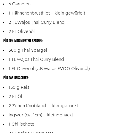
6 Garnelen
1
Hähnchenbrustfilet – klein gewürfelt
2 TL Wajos Thai Curry Blend
2 EL Olivenöl
FÜR DEN MARINIERTEN SPARGEL:
300 g Thai Spargel
1 TL Wajos Thai Curry Blend
1 EL Olivenöl (z.B
Wajos EVOO Olivenöl
)
FÜR DAS REIS-CURRY:
150 g Reis
2 EL Öl
2 Zehen
Knoblauch - kleingehackt
Ingwer (ca. 1cm) - kleingehackt
1 Chilischote