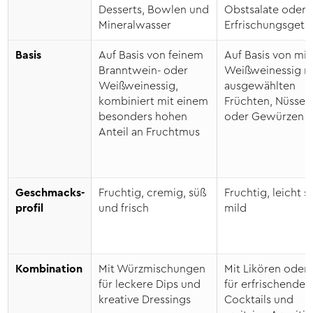
Energie:
1006 kJ / 240 kcal
Desserts, Bowlen und
Obstsalate oder a
Fett:
<0,50 g
Mineralwasser
Erfrischungsgetr
davon gesättigte
Fettsäuren:
<0,10 g
Basis
Auf Basis von feinem
Auf Basis von mi
Kohlenhydrate:
55 g
Branntwein- oder
Weißweinessig m
davon Zucker:
55 g
Weißweinessig,
ausgewählten
Eiweiß:
<0,50 g
kombiniert mit einem
Früchten, Nüssen
Salz:
0,04 g
besonders hohen
oder Gewürzen
Verantw. Lebensmittel­
Wajos GmbH, Zur Höhe 1, D-56812
Anteil an Fruchtmus
unternehmen:
Dohr, www.wajos.de
Geschmacks­
Fruchtig, cremig, süß
Fruchtig, leicht s
profil
und frisch
mild
Kombination
Mit Würzmischungen
Mit Likören oder 
für leckere Dips und
für erfrischende
kreative Dressings
Cocktails und