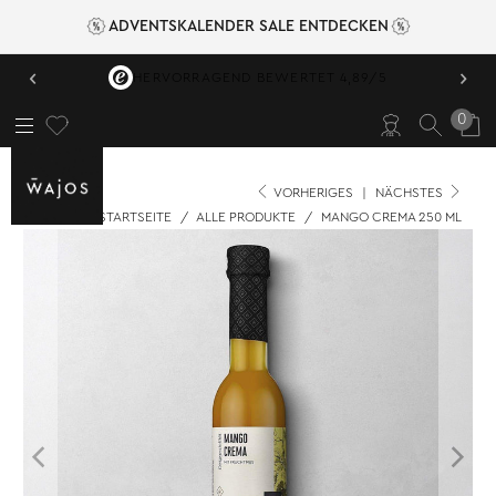
ADVENTSKALENDER SALE ENTDECKEN
‹
›
HERVORRAGEND BEWERTET 4,89/5
0
VORHERIGES
|
NÄCHSTES
STARTSEITE
/
ALLE PRODUKTE
/
MANGO CREMA 250 ML