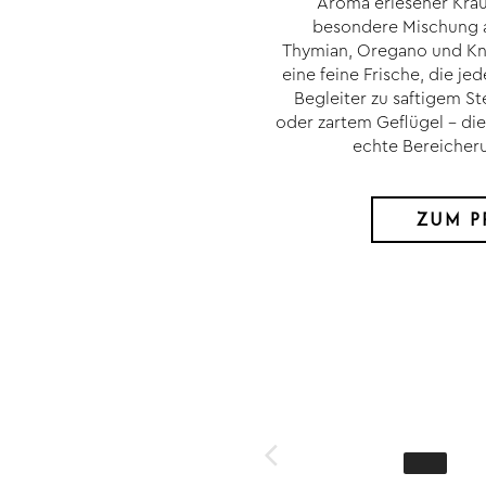
Aroma erlesener Kräut
besondere Mischung au
Thymian, Oregano und Kn
eine feine Frische, die je
Begleiter zu saftigem St
oder zartem Geflügel – die
echte Bereicheru
ZUM P