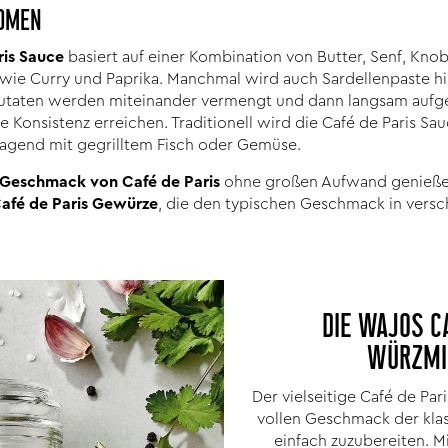
ROMEN
ris Sauce
basiert auf einer Kombination von Butter, Senf, Knob
wie Curry und Paprika. Manchmal wird auch Sardellenpaste h
 Zutaten werden miteinander vermengt und dann langsam aufges
 Konsistenz erreichen. Traditionell wird die Café de Paris Sau
ragend mit gegrilltem Fisch oder Gemüse.
 Geschmack von Café de Paris
ohne großen Aufwand genieße
afé de Paris Gewürze
, die den typischen Geschmack in versc
DIE WAJOS C
WÜRZMI
Der vielseitige Café de Par
vollen Geschmack der klas
einfach zuzubereiten. 