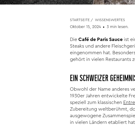
STARTSEITE
/
WISSENSWERTES
Oktober 15, 2024
3 min lesen.
Die
Café de Paris Sauce
ist e
Steaks und andere Fleischger
eingenommen hat. Besonders 
gehört in vielen Restaurants 
EIN SCHWEIZER GEHEIMNI
Obwohl der Name anderes verm
1930er Jahren entwickelte Fr
speziell zum klassischen
Entr
Zubereitung weltberühmt, doc
ausgewogene Zusammenspiel 
in vielen Ländern etabliert hat