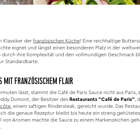
in Klassiker der
französischen Küche
! Eine reichhaltige Butters
ichte eignet und längst einen besonderen Platz in der weltw
durch ihre Komplexität und den vollmundigen Geschmack ble
zur Standardkarte.
S MIT FRANZÖSISCHEM FLAIR
uten lässt, stammt die Café de Paris Sauce nicht aus Paris, 
eddy Dumont, der Besitzer des
Restaurants “Café de Paris”
, 
ecôte
, einem saftigen Rindersteak, gereicht wurde. Das Resta
h die genaue Rezeptur bleibt bis heute ein streng gehütete
von Aromen machte die Sauce zu einem Markenzeichen geho
.