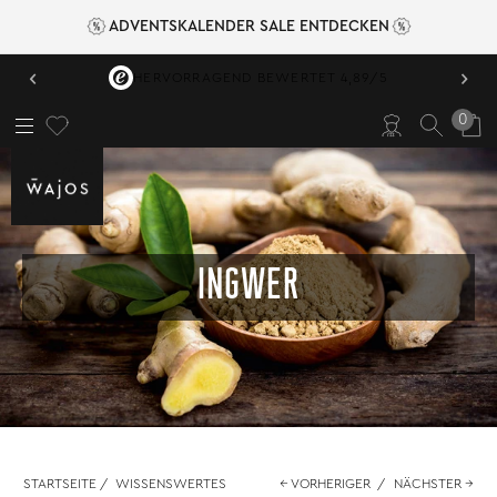
ADVENTSKALENDER SALE ENTDECKEN
‹
›
VERSANDKOSTENFREI AB 49,95 €
0
INGWER
STARTSEITE
/
WISSENSWERTES
← VORHERIGER
/
NÄCHSTER →