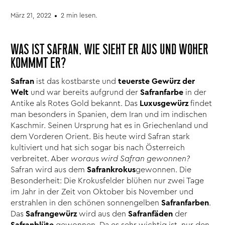
März 21, 2022
2 min lesen.
WAS IST SAFRAN, WIE SIEHT ER AUS UND WOHER
KOMMMT ER?
Safran
ist das kostbarste und
teuerste Gewürz der
Welt
und war bereits aufgrund der
Safranfarbe
in der
Antike als Rotes Gold bekannt. Das
Luxusgewürz
findet
man besonders in Spanien, dem Iran und im indischen
Kaschmir. Seinen Ursprung hat es in Griechenland und
dem Vorderen Orient. Bis heute wird Safran stark
kultiviert und hat sich sogar bis nach Österreich
verbreitet. Aber
woraus wird Safran gewonnen?
Safran wird aus dem
Safrankrokus
gewonnen. Die
Besonderheit: Die Krokusfelder blühen nur zwei Tage
im Jahr in der Zeit von Oktober bis November und
erstrahlen in den schönen sonnengelben
Safranfarben
.
Das
Safrangewürz
wird aus den
Safranfäden
der
Safranblüte
gewonnen. Da es sehr wichtig ist, nur den