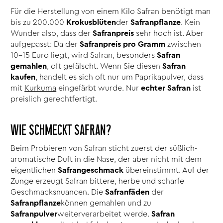
Für die Herstellung von einem Kilo Safran benötigt man
bis zu 200.000
Krokusblüten
der
Safranpflanze
. Kein
Wunder also, dass der
Safranpreis
sehr hoch ist. Aber
aufgepasst: Da der
Safranpreis pro Gramm
zwischen
10–15 Euro liegt, wird Safran, besonders
Safran
gemahlen
, oft gefälscht. Wenn Sie diesen
Safran
kaufen
, handelt es sich oft nur um Paprikapulver, dass
mit
Kurkuma
eingefärbt wurde. Nur
echter Safran
ist
preislich gerechtfertigt.
WIE SCHMECKT SAFRAN?
Beim Probieren von Safran sticht zuerst der süßlich-
aromatische Duft in die Nase, der aber nicht mit dem
eigentlichen
Safrangeschmack
übereinstimmt. Auf der
Zunge erzeugt Safran bittere, herbe und scharfe
Geschmacksnuancen. Die
Safranfäden
der
Safranpflanze
können gemahlen und zu
Safranpulver
weiterverarbeitet werde.
Safran