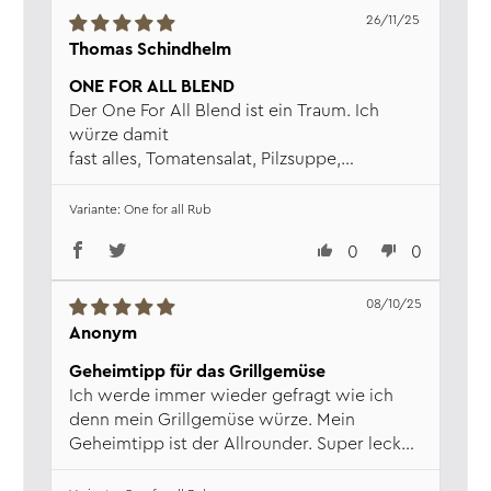
26/11/25
Thomas Schindhelm
ONE FOR ALL BLEND
Der One For All Blend ist ein Traum. Ich
würze damit
fast alles, Tomatensalat, Pilzsuppe,
Gemüsesahne-
sauce zu geschmorten Hähnchenschenkeln
One for all Rub
oder
0
0
gebratenen Fisch. Immer wieder gerne.
Auch unsere Gäste zum Essen sind
begeistert.😋
08/10/25
Anonym
Geheimtipp für das Grillgemüse
Ich werde immer wieder gefragt wie ich
denn mein Grillgemüse würze. Mein
Geheimtipp ist der Allrounder. Super lecker
🤩