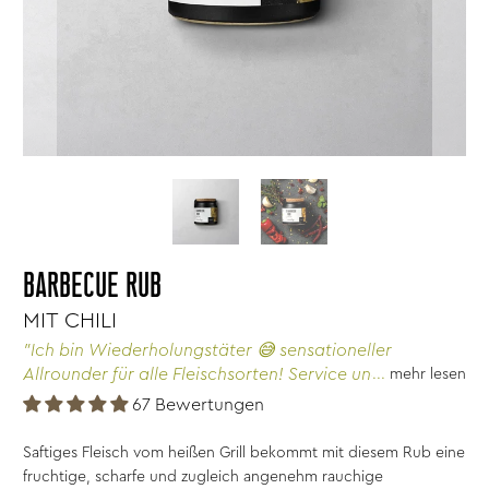
BARBECUE RUB
MIT CHILI
"Ich bin Wiederholungstäter 😅 sensationeller
Allrounder für alle Fleischsorten! Service und Lieferung
mehr lesen
von Wajos superschnell und toll!"
67 Bewertungen
Saftiges Fleisch vom heißen Grill bekommt mit diesem Rub eine
fruchtige, scharfe und zugleich angenehm rauchige