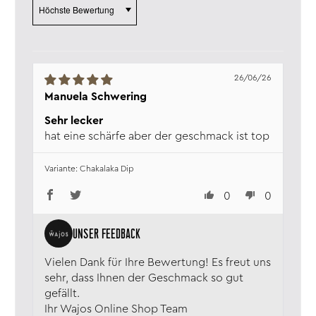
Salz:
0,53 g
Verantw. Lebensmittel­
Wajos GmbH, Zur Höhe 1, D-56812
unternehmen:
Dohr, www.wajos.de
26/06/26
Manuela Schwering
Sehr lecker
hat eine schärfe aber der geschmack ist top
Chakalaka Dip
0
0
Vielen Dank für Ihre Bewertung! Es freut uns
sehr, dass Ihnen der Geschmack so gut
gefällt.
Ihr Wajos Online Shop Team