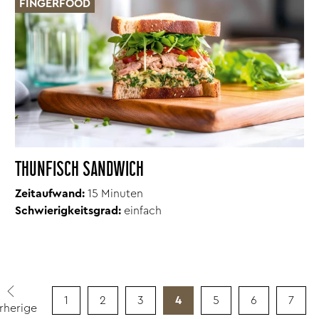
FINGERFOOD
THUNFISCH SANDWICH
Zeitaufwand:
15 Minuten
Schwierigkeitsgrad:
einfach
1
2
3
4
5
6
7
rherige