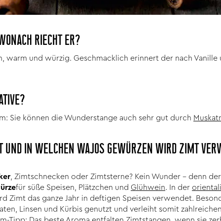
WONACH RIECHT ER?
, warm und würzig. Geschmacklich erinnert der nach Vanille
ATIVE?
em: Sie können die Wunderstange auch sehr gut durch
Muskat
T UND IN WELCHEN WAJOS GEWÜRZEN WIRD ZIMT VER
ker
, Zimtschnecken oder Zimtsterne? Kein Wunder – denn der 
ürze
für süße Speisen, Plätzchen und
Glühwein
. In der
oriental
d Zimt das ganze Jahr in deftigen Speisen verwendet. Besond
en, Linsen und Kürbis genutzt und verleiht somit zahlreiche
-Tipp: Das beste Aroma entfalten Zimtstangen, wenn sie zerb