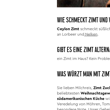
WIE SCHMECKT ZIMT UND 
Ceylon Zimt
schmeckt süßlich
an Lorbeer und
Nelken
.
GIBT ES EINE ZIMT ALTERN
ein Zimt im Haus? Kein Probl
WAS WÜRZT MAN MIT ZIM
Sie lieben Milchreis,
Zimt Zuc
beliebtesten
Weihnachtsgew
südamerikanischen Küche
wir
Veredelung von Möhren, Tomat
besondere Note. Unser Geheim