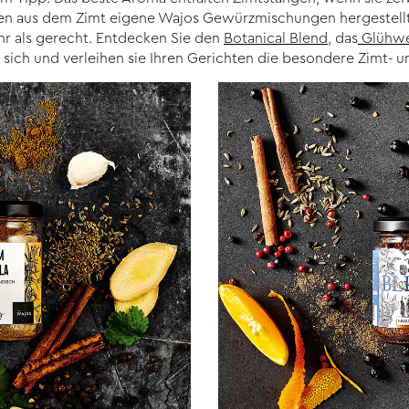
ben aus dem Zimt eigene Wajos Gewürzmischungen hergestellt
ehr als gerecht. Entdecken Sie den
Botanical Blend
,
das
Glühwe
r sich und verleihen sie Ihren Gerichten die besondere Zimt- 