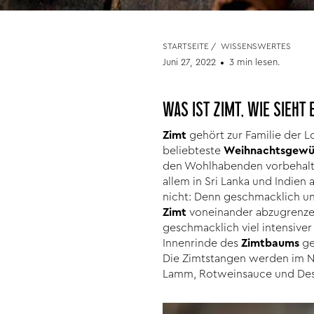
STARTSEITE
/
WISSENSWERTES
Juni 27, 2022
3 min lesen.
WAS IST ZIMT, WIE SIEH
Zimt
gehört zur Familie der
beliebteste
Weihnachtsgewü
den Wohlhabenden vorbehalte
allem in Sri Lanka und Indien
nicht: Denn geschmacklich und
Zimt
voneinander abzugrenzen
geschmacklich viel intensive
Innenrinde des
Zimtbaums
ge
Die Zimtstangen werden im 
Lamm, Rotweinsauce und Des