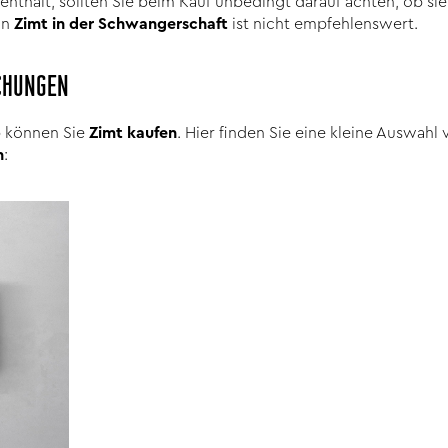
 enthält, sollten Sie beim Kauf unbedingt darauf achten, ob si
on
Zimt in der Schwangerschaft
ist nicht empfehlenswert.
CHUNGEN
p können Sie
Zimt kaufen
. Hier finden Sie eine kleine Auswah
n
: