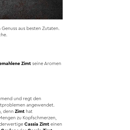
 Genuss aus besten Zutaten.
che.
emahlene Zimt
seine Aromen
emmend und regt den
ptproblemen angewendet.
a, denn
Zimt
hat
n Mengen zu Kopfschmerzen,
nderwertige
Cassia Zimt
einen