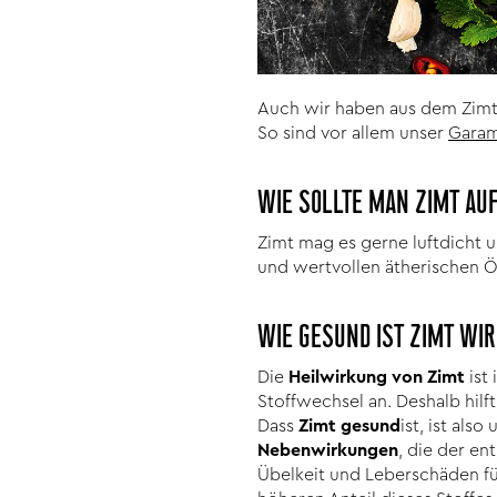
Auch wir haben aus dem Zimt 
So sind vor allem unser
Garam
WIE SOLLTE MAN ZIMT A
Zimt mag es gerne luftdicht 
und wertvollen ätherischen Öl
WIE GESUND IST ZIMT WI
Die
Heilwirkung von Zimt
ist
Stoffwechsel an. Deshalb hilf
Dass
Zimt gesund
ist, ist als
Nebenwirkungen
, die der en
Übelkeit und Leberschäden fü