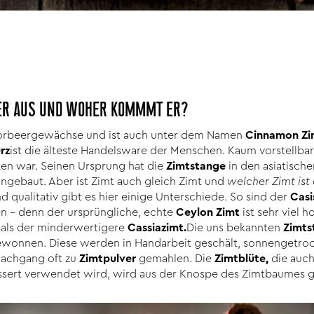
T ER AUS UND WOHER KOMMMT ER?
 Lorbeergewächse und ist auch unter dem Namen
Cinnamon Zi
rz
ist die älteste Handelsware der Menschen. Kaum vorstellbar
n war. Seinen Ursprung hat die
Zimtstange
in den asiatisch
 angebaut. Aber ist Zimt auch gleich Zimt und
welcher Zimt ist
 qualitativ gibt es hier einige Unterschiede. So sind der
Casi
 – denn der ursprüngliche, echte
Ceylon Zimt
ist sehr viel 
r als der minderwertigere
Cassiazimt.
Die uns bekannten
Zimts
wonnen. Diese werden in Handarbeit geschält, sonnengetrock
Nachgang oft zu
Zimtpulver
gemahlen. Die
Zimtblüte,
die auch
sert verwendet wird, wird aus der Knospe des Zimtbaumes