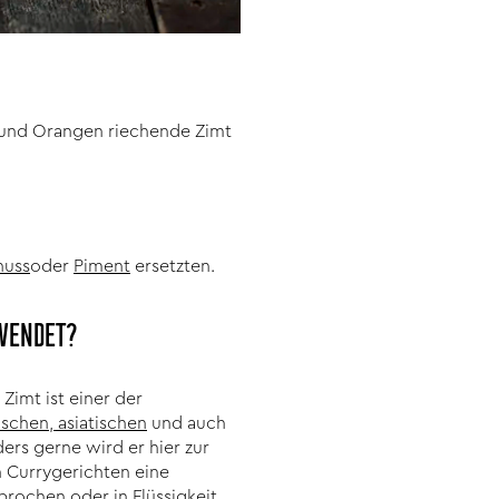
 und Orangen riechende Zimt
nuss
oder
Piment
ersetzten.
WENDET?
Zimt ist einer der
ischen
,
asiatischen
und auch
ers gerne wird er hier zur
n Currygerichten eine
rochen oder in Flüssigkeit