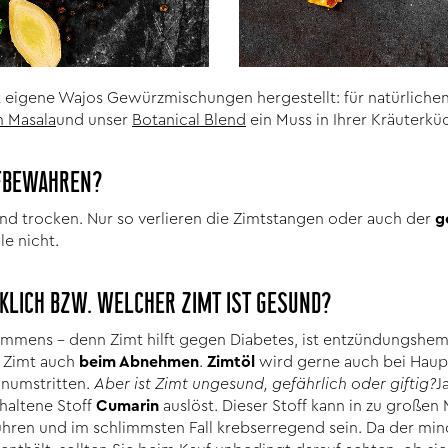
eigene Wajos Gewürzmischungen hergestellt: für natürlichen
 Masala
und unser
Botanical Blend
ein Muss in Ihrer Kräuterkü
UFBEWAHREN?
und trocken. Nur so verlieren die Zimtstangen oder auch der
g
e nicht.
RKLICH BZW. WELCHER ZIMT IST GESUND?
 immens – denn Zimt hilft gegen Diabetes, ist entzündungsh
t Zimt auch
beim Abnehmen
.
Zimtöl
wird gerne auch bei Hau
o unumstritten.
Aber ist Zimt ungesund, gefährlich oder giftig?
J
thaltene Stoff
Cumarin
auslöst. Dieser Stoff kann in zu große
hren und im schlimmsten Fall krebserregend sein. Da der mi