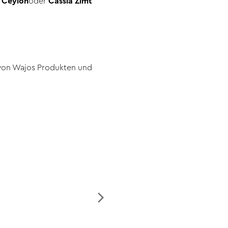
e
Ceylon
oder
Cassia Zimt
l von Wajos Produkten und