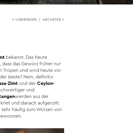
← VORHERIGER
/
NÄCHSTER →
mt
bekannt. Das heute
, dass das Gewürz früher nur
en Tropen und wird heute vor
 der beste?
Nein, definitiv
ssa-Zimt
und der
Ceylon-
hochwertiger und
tangen
werden aus der
net und danach aufgerollt.
 sehr häufig zum Würzen von
 gewonnen.