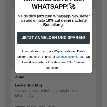
Eiweiß:
<0,50 g
WHATSAPP!🚀
Salz:
<0,01 g
Verantw. Lebensmittel­
Wajos GmbH, Zur Höhe 1, D-56812
07/08/26
Melde dich jetzt zum Whatsapp-Newsletter
unternehmen:
Dohr, www.wajos.de
an und erhalte
10% auf deine nächste
AG
Bestellung
.
Bester Essig
Dieser Essig ist ein Traum. Ist bei uns bei
JETZT ANMELDEN UND SPAREN!
jedem Salat Pflicht.
Dattel Crema 500 ml
Informationen dazu, wie Wajos mit deinen Daten
umgeht, findest du in unserer
Datenschutzerklärung
. Du
0
0
kannst dich jederzeit mit dem Wort "Stop" wieder
abmelden.
31/07/26
Anne
Lecker fruchtig
werde ich sicherlich nachbestellen -
köstlich 🤤
Mango Crema 250 ml