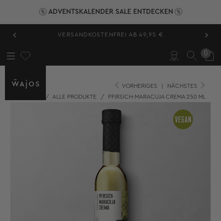
ADVENTSKALENDER SALE ENTDECKEN
‹
›
INNERHALB VON 2-3 TAGEN GELIEFERT
0
VORHERIGES
|
NÄCHSTES
STARTSEITE
/
ALLE PRODUKTE
/
PFIRSICH-MARACUJA CREMA 250 ML