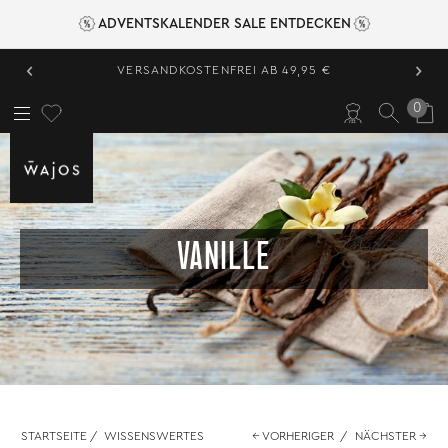
ADVENTSKALENDER SALE ENTDECKEN
‹
›
VERSANDKOSTENFREI AB 49,95 €
0
VANILLE
STARTSEITE
/
WISSENSWERTES
← VORHERIGER
/
NÄCHSTER →