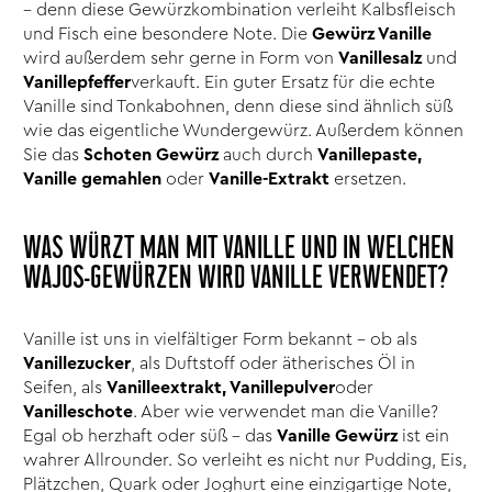
– denn diese Gewürzkombination verleiht Kalbsfleisch
und Fisch eine besondere Note. Die
Gewürz Vanille
wird außerdem sehr gerne in Form von
Vanillesalz
und
Vanillepfeffer
verkauft. Ein guter Ersatz für die echte
Vanille sind Tonkabohnen, denn diese sind ähnlich süß
wie das eigentliche Wundergewürz. Außerdem können
Sie das
Schoten Gewürz
auch durch
Vanillepaste,
Vanille gemahlen
oder
Vanille-Extrakt
ersetzen.
WAS WÜRZT MAN MIT VANILLE UND IN WELCHEN
WAJOS-GEWÜRZEN WIRD VANILLE VERWENDET?
Vanille ist uns in vielfältiger Form bekannt – ob als
Vanillezucker
, als Duftstoff oder ätherisches Öl in
Seifen, als
Vanilleextrakt, Vanillepulver
oder
Vanilleschote
. Aber wie verwendet man die Vanille?
Egal ob herzhaft oder süß – das
Vanille Gewürz
ist ein
wahrer Allrounder. So verleiht es nicht nur Pudding, Eis,
Plätzchen, Quark oder Joghurt eine einzigartige Note,