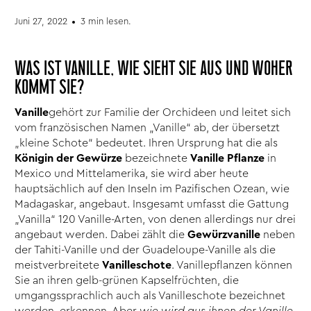
Juni 27, 2022
3 min lesen.
WAS IST VANILLE, WIE SIEHT SIE AUS UND WOHER
KOMMT SIE?
Vanille
gehört zur Familie der Orchideen und leitet sich
vom französischen Namen „Vanille“ ab, der übersetzt
„kleine Schote“ bedeutet. Ihren Ursprung hat die als
Königin der Gewürze
bezeichnete
Vanille Pflanze
in
Mexico und Mittelamerika, sie wird aber heute
hauptsächlich auf den Inseln im Pazifischen Ozean, wie
Madagaskar, angebaut. Insgesamt umfasst die Gattung
„Vanilla“ 120 Vanille-Arten, von denen allerdings nur drei
angebaut werden. Dabei zählt die
Gewürzvanille
neben
der Tahiti-Vanille und der Guadeloupe-Vanille als die
meistverbreitete
Vanilleschote
. Vanillepflanzen können
Sie an ihren gelb-grünen Kapselfrüchten, die
umgangssprachlich auch als Vanilleschote bezeichnet
werden, erkennen. Aber
wie wird aus ihnen der Vanille