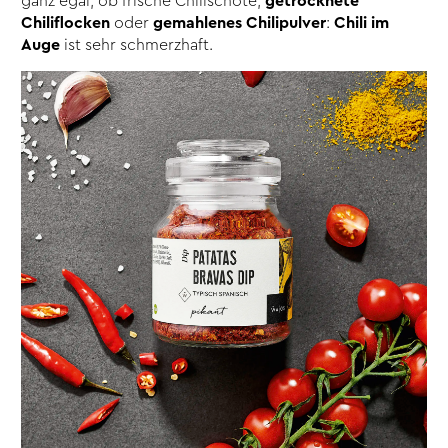
ganz egal, ob frische Chilischote,
getrocknete
Chiliflocken
oder
gemahlenes Chilipulver
:
Chili im
Auge
ist sehr schmerzhaft.