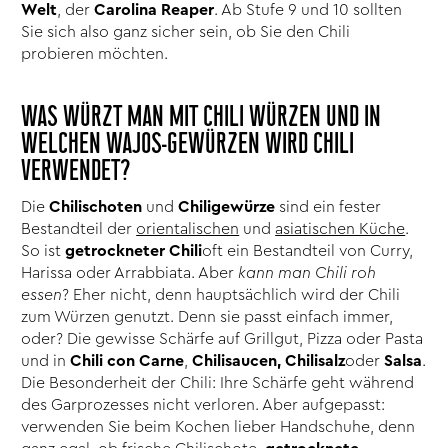
Welt
, der
Carolina Reaper
. Ab Stufe 9 und 10 sollten
Sie sich also ganz sicher sein, ob Sie den Chili
probieren möchten.
WAS WÜRZT MAN MIT CHILI WÜRZEN UND IN
WELCHEN WAJOS-GEWÜRZEN WIRD CHILI
VERWENDET?
Die
Chilischoten
und
Chiligewürze
sind ein fester
Bestandteil der
orientalischen
und
asiatischen Küche
.
So ist
getrockneter Chili
oft ein Bestandteil von Curry,
Harissa oder Arrabbiata. Aber
kann man Chili roh
essen
? Eher nicht, denn hauptsächlich wird der Chili
zum Würzen genutzt. Denn sie passt einfach immer,
oder? Die gewisse Schärfe auf Grillgut, Pizza oder Pasta
und in
Chili con Carne
,
Chilisaucen, Chilisalz
oder
Salsa
.
Die Besonderheit der Chili: Ihre Schärfe geht während
des Garprozesses nicht verloren. Aber aufgepasst:
verwenden Sie beim Kochen lieber Handschuhe, denn