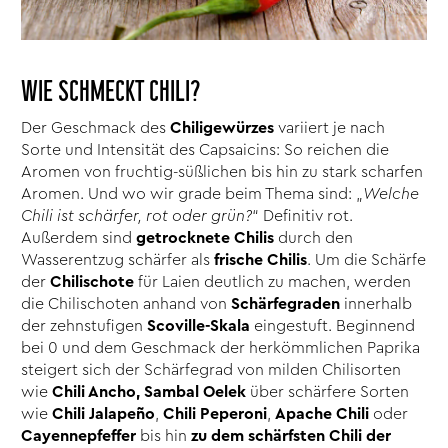
WIE SCHMECKT CHILI?
Der Geschmack des
Chiligewürzes
variiert je nach
Sorte und Intensität des Capsaicins: So reichen die
Aromen von fruchtig-süßlichen bis hin zu stark scharfen
Aromen. Und wo wir grade beim Thema sind: „
Welche
Chili ist schärfer, rot oder grün?
“ Definitiv rot.
Außerdem sind
getrocknete Chilis
durch den
Wasserentzug schärfer als
frische Chilis
. Um die Schärfe
der
Chilischote
für Laien deutlich zu machen, werden
die Chilischoten anhand von
Schärfegraden
innerhalb
der zehnstufigen
Scoville-Skala
eingestuft. Beginnend
bei 0 und dem Geschmack der herkömmlichen Paprika
steigert sich der Schärfegrad von milden Chilisorten
wie
Chili Ancho, Sambal Oelek
über schärfere Sorten
wie
Chili Jalapeño
,
Chili Peperoni
,
Apache Chili
oder
Cayennepfeffer
bis hin
zu dem schärfsten Chili der