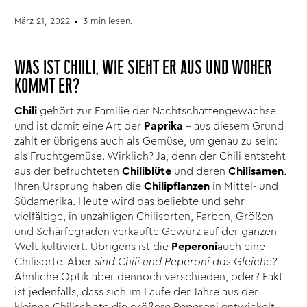
März 21, 2022
3 min lesen.
WAS IST CHIILI, WIE SIEHT ER AUS UND WOHER
KOMMT ER?
Chili
gehört zur Familie der Nachtschattengewächse
und ist damit eine Art der
Paprika
– aus diesem Grund
zählt er übrigens auch als Gemüse, um genau zu sein:
als Fruchtgemüse. Wirklich? Ja, denn der Chili entsteht
aus der befruchteten
Chiliblüte
und deren
Chilisamen
.
Ihren Ursprung haben die
Chilipflanzen
in Mittel- und
Südamerika. Heute wird das beliebte und sehr
vielfältige, in unzähligen Chilisorten, Farben, Größen
und Schärfegraden verkaufte Gewürz auf der ganzen
Welt kultiviert. Übrigens ist die
Peperoni
auch eine
Chilisorte. Aber
sind Chili und Peperoni das Gleiche?
Ähnliche Optik aber dennoch verschieden, oder? Fakt
ist jedenfalls, dass sich im Laufe der Jahre aus der
kleinen Chilischote die größere Peperoni entwickelt