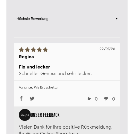
Fenchel, Gewürze, Oregano,
Thymian, Olivenöl.
Sort by
Inhalt:
80 g
Verkehrs­bezeichnung:
Würzmischung
Aufbewahrung:
Trocken, wärme- und
lichtgeschützt lagern.
Nährwerte:
Angaben pro 100g
22/07/26
Energie:
1528 kJ / 364 kcal
Fett:
11,3 g
Regina
davon gesättigte
Fix und lecker
Fettsäuren:
1,8 g
Schneller Genuss und sehr lecker.
Kohlenhydrate:
48,6 g
davon Zucker:
41,9 g
Pilz Bruschetta
Eiweiß:
8,9 g
Salz:
7,4 g
0
0
Verantw. Lebensmittel­
Wajos GmbH, Zur Höhe 1, D-56812
unternehmen:
Dohr, www.wajos.de
Vielen Dank für Ihre positive Rückmeldung.
Ihr Wajos Online Shop Team